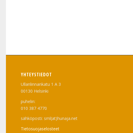
YHTEYSTIEDOT
Ullanlinnankatu 1 A 3
00130 Helsinki
puhelin:
010 387 4770
sähköposti: sml(at)hunaja.net
Tietosuojaselosteet