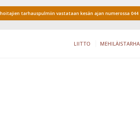
shoitajien tarhauspulmiin vastataan kesän ajan numerossa 044 
LIITTO
MEHILÄISTARH