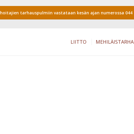
shoitajien tarhauspulmiin vastataan kesän ajan numerossa 044 
LIITTO
MEHILÄISTARH