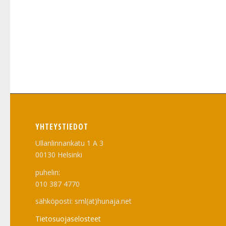
YHTEYSTIEDOT
Ullanlinnankatu 1 A 3
00130 Helsinki
puhelin:
010 387 4770
sähköposti: sml(at)hunaja.net
Tietosuojaselosteet