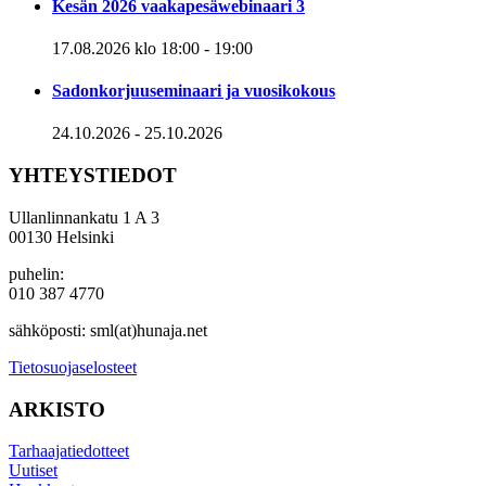
Kesän 2026 vaakapesäwebinaari 3
17.08.2026 klo 18:00
-
19:00
Sadonkorjuuseminaari ja vuosikokous
24.10.2026
-
25.10.2026
YHTEYSTIEDOT
Ullanlinnankatu 1 A 3
00130 Helsinki
puhelin:
010 387 4770
sähköposti: sml(at)hunaja.net
Tietosuojaselosteet
ARKISTO
Tarhaajatiedotteet
Uutiset