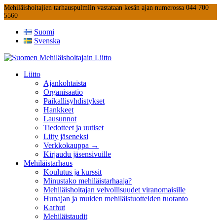
Mehiläishoitajien tarhauspulmiin vastataan kesän ajan numerossa 044 700
5560
Suomi
Svenska
Liitto
Ajankohtaista
Organisaatio
Paikallisyhdistykset
Hankkeet
Lausunnot
Tiedotteet ja uutiset
Liity jäseneksi
Verkkokauppa →
Kirjaudu jäsensivuille
Mehiläistarhaus
Koulutus ja kurssit
Minustako mehiläistarhaaja?
Mehiläishoitajan velvollisuudet viranomaisille
Hunajan ja muiden mehiläistuotteiden tuotanto
Karhut
Mehiläistaudit