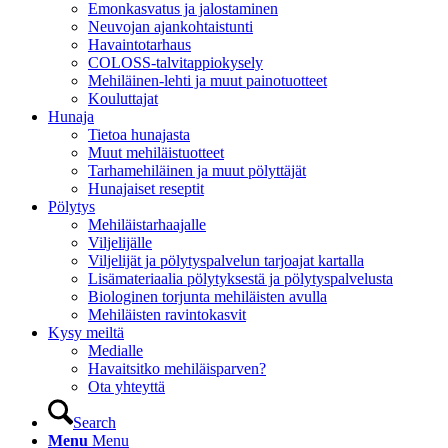
Emonkasvatus ja jalostaminen
Neuvojan ajankohtaistunti
Havaintotarhaus
COLOSS-talvitappiokysely
Mehiläinen-lehti ja muut painotuotteet
Kouluttajat
Hunaja
Tietoa hunajasta
Muut mehiläistuotteet
Tarhamehiläinen ja muut pölyttäjät
Hunajaiset reseptit
Pölytys
Mehiläistarhaajalle
Viljelijälle
Viljelijät ja pölytyspalvelun tarjoajat kartalla
Lisämateriaalia pölytyksestä ja pölytyspalvelusta
Biologinen torjunta mehiläisten avulla
Mehiläisten ravintokasvit
Kysy meiltä
Medialle
Havaitsitko mehiläisparven?
Ota yhteyttä
Search
Menu
Menu