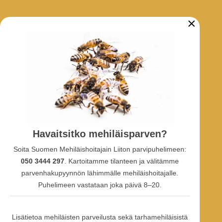
×
ARKISTO
Tarhaajatiedotteet
Uutiset
Hankkeet
SOSIAALINEN MEDIA
Havaitsitko mehiläisparven?
Facebook-ryhmä
Soita Suomen Mehiläishoitajain Liiton parvipuhelimeen:
Facebook-sivu
Facebook-profiili
050 3444 297
. Kartoitamme tilanteen ja välitämme
Youtube
parvenhakupyynnön lähimmälle mehiläishoitajalle.
Puhelimeen vastataan joka päivä 8–20.
Lisätietoa mehiläisten parveilusta sekä tarhamehiläisistä