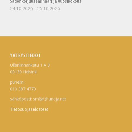
Sadonkorjuuseminaari ja vuosikokous
24.10.2026
-
25.10.2026
YHTEYSTIEDOT
Ullanlinnankatu 1 A 3
00130 Helsinki
puhelin:
010 387 4770
sähköposti: sml(at)hunaja.net
Tietosuojaselosteet