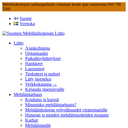
Mehiläishoitajien tarhauspulmiin vastataan kesän ajan numerossa 044 700
5560
Suomi
Svenska
Liitto
Ajankohtaista
Organisaatio
Paikallisyhdistykset
Hankkeet
Lausunnot
Tiedotteet ja uutiset
Liity jäseneksi
Verkkokauppa →
Kirjaudu jäsensivuille
Mehiläistarhaus
Koulutus ja kurssit
Minustako mehiläistarhaaja?
Mehiläishoitajan velvollisuudet viranomaisille
Hunajan ja muiden mehiläistuotteiden tuotanto
Karhut
Mehiläistaudit