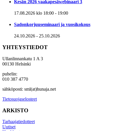
Kesän 2026 vaakapesäwebinaari 3
17.08.2026 klo 18:00
-
19:00
Sadonkorjuuseminaari ja vuosikokous
24.10.2026
-
25.10.2026
YHTEYSTIEDOT
Ullanlinnankatu 1 A 3
00130 Helsinki
puhelin:
010 387 4770
sähköposti: sml(at)hunaja.net
Tietosuojaselosteet
ARKISTO
Tarhaajatiedotteet
Uutiset