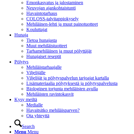
Emonkasvatus ja jalostaminen
Neuvojan ajankohtaistunti
Havaintotarhaus
COLOSS-talvitappiokysely
Mehiläinen-lehti ja muut painotuotteet
Kouluttajat
Hunaja
Tietoa hunajasta
Muut mehiläistuotteet
Tarhamehiläinen ja muut pölyttäjät
Hunajaiset reseptit
Pölytys
Mehiläistarhaajalle
Viljelijälle
Viljelijät ja pölytyspalvelun tarjoajat kartalla
Lisämateriaalia pölytyksestä ja pölytyspalvelusta
Biologinen torjunta mehiläisten avulla
Mehiläisten ravintokasvit
Kysy meiltä
Medialle
Havaitsitko mehiläisparven?
Ota yhteyttä
Search
Menu
Menu