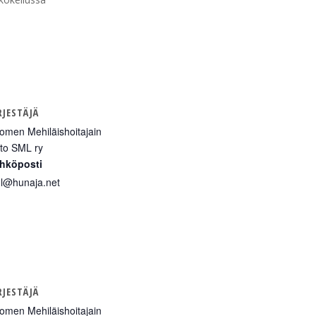
RJESTÄJÄ
omen Mehiläishoitajain
itto SML ry
hköposti
l@hunaja.net
RJESTÄJÄ
omen Mehiläishoitajain