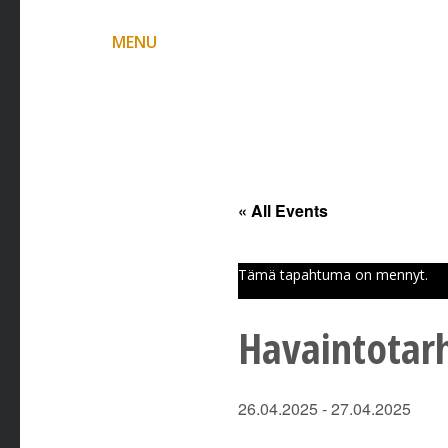
MENU
« All Events
Tämä tapahtuma on mennyt.
Havaintotar
26.04.2025
-
27.04.2025