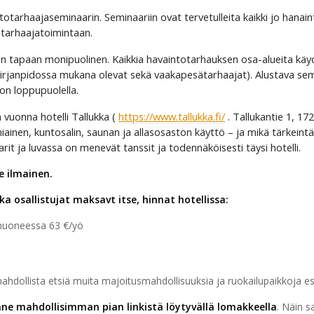
otarhaajaseminaarin. Seminaariin ovat tervetulleita kaikki jo hana
tarhaajatoimintaan.
 tapaan monipuolinen. Kaikkia havaintotarhauksen osa-alueita käydää
kirjanpidossa mukana olevat sekä vaakapesätarhaajat). Alustava semi
kon loppupuolella.
ä vuonna hotelli Tallukka (
https://www.tallukka.fi/
. Tallukantie 1, 172
inen, kuntosalin, saunan ja allasosaston käyttö – ja mikä tärkeintä –
arit ja luvassa on menevät tanssit ja todennäköisesti täysi hotelli.
e ilmainen.
ka osallistujat maksavt itse, hinnat hotellissa:
huoneessa 63 €/yö
 mahdollista etsiä muita majoitusmahdollisuuksia ja ruokailupaikkoja es
e mahdollisimman pian linkistä löytyvällä lomakkeella
. Näin 