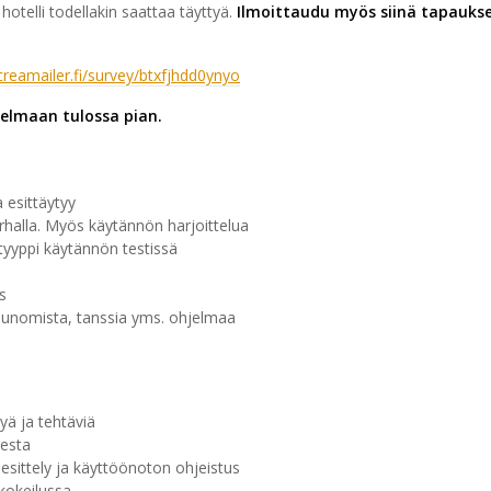
telli todellakin saattaa täyttyä.
Ilmoittaudu myös siinä tapaukses
v.creamailer.fi/survey/btxfjhdd0ynyo
jelmaan tulossa pian.
 esittäytyy
arhalla. Myös käytännön harjoittelua
tyyppi käytännön testissä
s
saunomista, tanssia yms. ohjelmaa
ä ja tehtäviä
sesta
sittely ja käyttöönoton ohjeistus
 kokeilussa