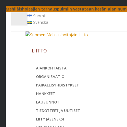
Mehiläishoitajien tarhauspulmiin vastataan kesän ajan num
Suomi
Svenska
LIITTO
AJANKOHTAISTA
ORGANISAATIO
PAIKALLISYHDISTYKSET
HANKKEET
LAUSUNNOT
TIEDOTTEET JA UUTISET
LIITY JÄSENEKSI