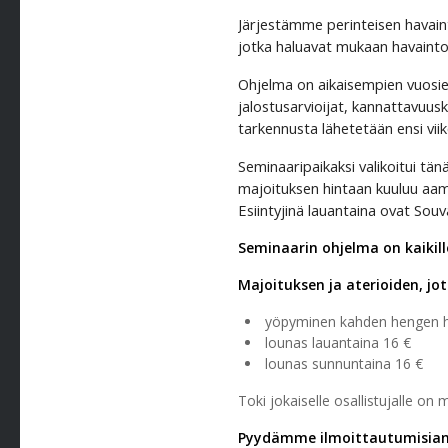
Järjestämme perinteisen havaint
jotka haluavat mukaan havainto
Ohjelma on aikaisempien vuosien
jalostusarvioijat, kannattavuus
tarkennusta lähetetään ensi vii
Seminaaripaikaksi valikoitui tän
majoituksen hintaan kuuluu aamia
Esiintyjinä lauantaina ovat Souv
Seminaarin ohjelma on kaikill
Majoituksen ja aterioiden, jot
yöpyminen kahden hengen 
lounas lauantaina 16 €
lounas sunnuntaina 16 €
Toki jokaiselle osallistujalle on
Pyydämme ilmoittautumisiann