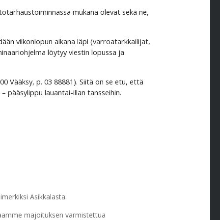
intotarhaustoiminnassa mukana olevat sekä ne,
n viikonlopun aikana läpi (varroatarkkailijat,
naariohjelma löytyy viestin lopussa ja
00 Vääksy, p. 03 88881). Siitä on se etu, että
 pääsylippu lauantai-illan tansseihin.
imerkiksi Asikkalasta.
saamme majoituksen varmistettua