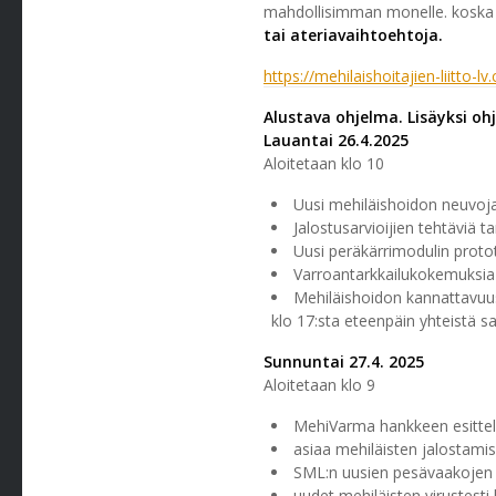
mahdollisimman monelle. koska ho
tai ateriavaihtoehtoja.
https://mehilaishoitajien-liitto-l
Alustava ohjelma. Lisäyksi oh
Lauantai 26.4.2025
Aloitetaan klo 10
Uusi mehiläishoidon neuvoja
Jalostusarvioijien tehtäviä t
Uusi peräkärrimodulin proto
Varroantarkkailukokemuksia
Mehiläishoidon kannattavuu
klo 17:sta eteenpäin yhteistä 
Sunnuntai 27.4. 2025
Aloitetaan klo 9
MehiVarma hankkeen esittely
asiaa mehiläisten jalostami
SML:n uusien pesävaakojen e
uudet mehiläisten virustesti