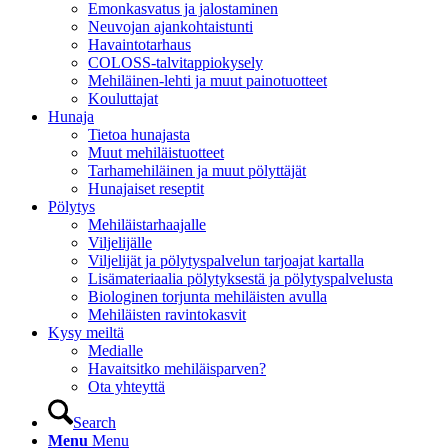
Emonkasvatus ja jalostaminen
Neuvojan ajankohtaistunti
Havaintotarhaus
COLOSS-talvitappiokysely
Mehiläinen-lehti ja muut painotuotteet
Kouluttajat
Hunaja
Tietoa hunajasta
Muut mehiläistuotteet
Tarhamehiläinen ja muut pölyttäjät
Hunajaiset reseptit
Pölytys
Mehiläistarhaajalle
Viljelijälle
Viljelijät ja pölytyspalvelun tarjoajat kartalla
Lisämateriaalia pölytyksestä ja pölytyspalvelusta
Biologinen torjunta mehiläisten avulla
Mehiläisten ravintokasvit
Kysy meiltä
Medialle
Havaitsitko mehiläisparven?
Ota yhteyttä
Search
Menu
Menu