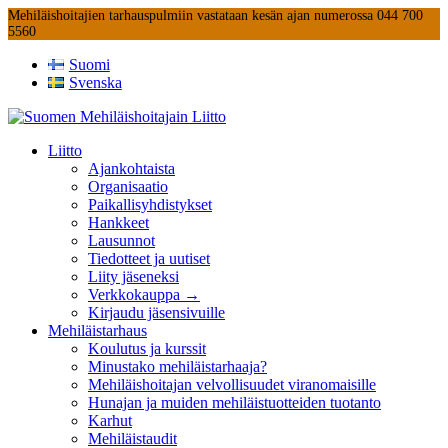
Mehiläishoitajien tarhauspulmiin vastataan kesän ajan numerossa 044 700
5560
Suomi
Svenska
Liitto
Ajankohtaista
Organisaatio
Paikallisyhdistykset
Hankkeet
Lausunnot
Tiedotteet ja uutiset
Liity jäseneksi
Verkkokauppa →
Kirjaudu jäsensivuille
Mehiläistarhaus
Koulutus ja kurssit
Minustako mehiläistarhaaja?
Mehiläishoitajan velvollisuudet viranomaisille
Hunajan ja muiden mehiläistuotteiden tuotanto
Karhut
Mehiläistaudit