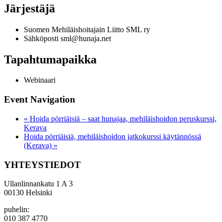
Järjestäjä
Suomen Mehiläishoitajain Liitto SML ry
Sähköposti
sml@hunaja.net
Tapahtumapaikka
Webinaari
Event Navigation
«
Hoida pörriäisiä – saat hunajaa, mehiläishoidon peruskurssi,
Kerava
Hoida pörriäisiä, mehiläishoidon jatkokurssi käytännössä
(Kerava)
»
YHTEYSTIEDOT
Ullanlinnankatu 1 A 3
00130 Helsinki
puhelin:
010 387 4770