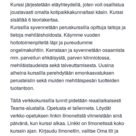
Kurssi järjestetään etäyhteydellä, joten voit osallistua
joustavasti omalta kotipaikkakunnaltasi käsin. Kurssi
sisältää 6 teoriakertaa.
Kurssilla syvennetään peruskurssilla opittuja taitoja ja
tietoja mehiläishoidosta. Käymme vuoden
hoitotoimenpiteitä läpi ja pureudumme
ongelmakohtiin. Kerrataan ja syvennetään osaamista
mm. parveilun ehkäisystä, parven kiinniotossa,
mehiläistaudeista sekä talveuttamisesta. Uusina
aiheina kurssilla perehdytään emonkasvatuksen
perusteisiin sekä muiden mehiläispesän tuotteiden
tuotantoon.
Tällä verkkokurssilla tunnit pidetään reaaliaikaisesti
Teams-alustalla. Opetusta ei tallenneta. Löydät
verkko-opetuksen linkin Ilmonetistä viimeistään sinä
päivänä, kun kurssi alkaa. Linkki on Ilmonetissä koko
kurssin ajan. Kirjaudu Ilmonetiin, valitse Oma tili ja