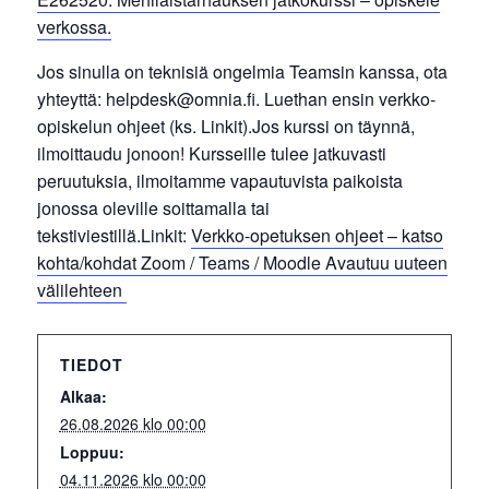
verkossa.
Jos sinulla on teknisiä ongelmia Teamsin kanssa, ota
yhteyttä: helpdesk@omnia.fi. Luethan ensin verkko-
opiskelun ohjeet (ks. Linkit).Jos kurssi on täynnä,
ilmoittaudu jonoon! Kursseille tulee jatkuvasti
peruutuksia, ilmoitamme vapautuvista paikoista
jonossa oleville soittamalla tai
tekstiviestillä.Linkit:
Verkko-opetuksen ohjeet – katso
kohta/kohdat Zoom / Teams / Moodle
Avautuu uuteen
välilehteen
TIEDOT
Alkaa:
26.08.2026 klo 00:00
Loppuu:
04.11.2026 klo 00:00