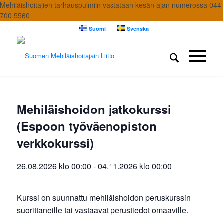
Mehiläishoitajien tarhauspulmiin vastataan kesän ajan numerossa 044
700 5560
Suomi
Svenska
Mehiläishoidon jatkokurssi
(Espoon työväenopiston
verkkokurssi)
26.08.2026 klo 00:00
-
04.11.2026 klo 00:00
Kurssi on suunnattu mehiläishoidon peruskurssin
suorittaneille tai vastaavat perustiedot omaaville.