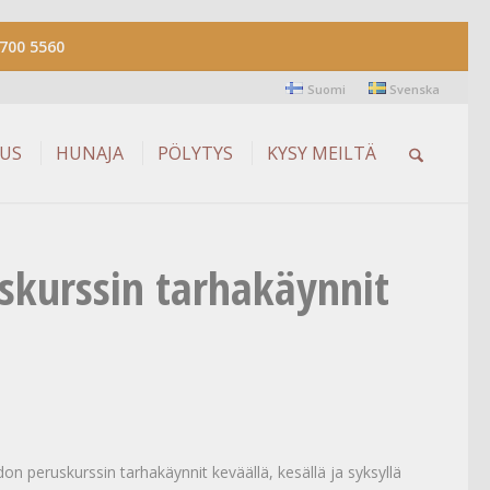
700 5560
Suomi
Svenska
AUS
HUNAJA
PÖLYTYS
KYSY MEILTÄ
skurssin tarhakäynnit
n peruskurssin tarhakäynnit keväällä, kesällä ja syksyllä