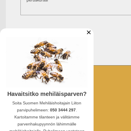
×
YHTEYSTIEDOT
Havaitsitko mehiläisparven?
Ullanlinnankatu 1 A 3
00130 Helsinki
Soita Suomen Mehiläishoitajain Liiton
parvipuhelimeen:
050 3444 297
.
puhelin:
Kartoitamme tilanteen ja välitämme
010 387 4770
parvenhakupyynnön lähimmälle
sähköposti: sml(at)hunaja.net