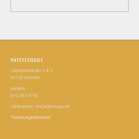
YHTEYSTIEDOT
Ullanlinnankatu 1 A 3
00130 Helsinki
puhelin:
010 387 4770
sähköposti: sml(at)hunaja.net
Tietosuojaselosteet