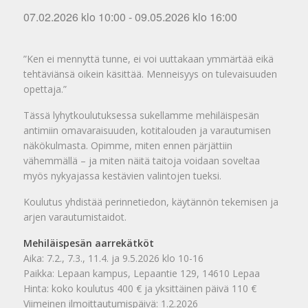
07.02.2026 klo 10:00
-
09.05.2026 klo 16:00
”Ken ei mennyttä tunne, ei voi uuttakaan ymmärtää eikä
tehtäviänsä oikein käsittää. Menneisyys on tulevaisuuden
opettaja.”
Tässä lyhytkoulutuksessa sukellamme mehiläispesän
antimiin omavaraisuuden, kotitalouden ja varautumisen
näkökulmasta. Opimme, miten ennen pärjättiin
vähemmällä – ja miten näitä taitoja voidaan soveltaa
myös nykyajassa kestävien valintojen tueksi.
Koulutus yhdistää perinnetiedon, käytännön tekemisen ja
arjen varautumistaidot.
Mehiläispesän aarrekätköt
Aika: 7.2., 7.3., 11.4. ja 9.5.2026 klo 10-16
Paikka: Lepaan kampus, Lepaantie 129, 14610 Lepaa
Hinta: koko koulutus 400 € ja yksittäinen päivä 110 €
Viimeinen ilmoittautumispäivä: 1.2.2026