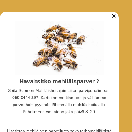
×
ARKISTO
Tarhaajatiedotteet
Uutiset
Hankkeet
SOSIAALINEN MEDIA
Havaitsitko mehiläisparven?
Facebook-ryhmä
Soita Suomen Mehiläishoitajain Liiton parvipuhelimeen:
Facebook-sivu
050 3444 297
. Kartoitamme tilanteen ja välitämme
Facebook-profiili
Youtube
parvenhakupyynnön lähimmälle mehiläishoitajalle.
Puhelimeen vastataan joka päivä 8–20.
Lisätietoa mehiläisten parveilusta sekä tarhamehiläisistä