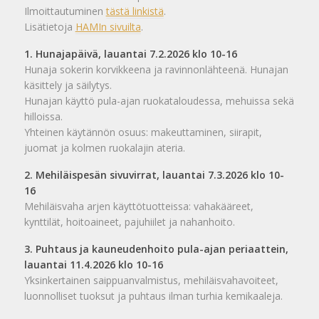
Ilmoittautuminen
tästä linkistä
.
Lisätietoja
HAMIn sivuilta
.
1. Hunajapäivä, lauantai 7.2.2026 klo 10-16
Hunaja sokerin korvikkeena ja ravinnonlähteenä. Hunajan
käsittely ja säilytys.
Hunajan käyttö pula-ajan ruokataloudessa, mehuissa sekä
hilloissa.
Yhteinen käytännön osuus: makeuttaminen, siirapit,
juomat ja kolmen ruokalajin ateria.
2. Mehiläispesän sivuvirrat, lauantai 7.3.2026 klo 10-
16
Mehiläisvaha arjen käyttötuotteissa: vahakääreet,
kynttilät, hoitoaineet, pajuhiilet ja nahanhoito.
3. Puhtaus ja kauneudenhoito pula-ajan periaattein,
lauantai 11.4.2026 klo 10-16
Yksinkertainen saippuanvalmistus, mehiläisvahavoiteet,
luonnolliset tuoksut ja puhtaus ilman turhia kemikaaleja.