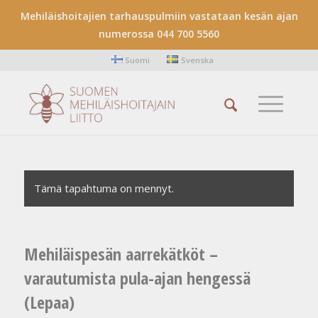
Mehiläishoitajien tarhauspulmiin vastataan kesän ajan
numerossa 044 700 5560
Suomi
Svenska
Tämä tapahtuma on mennyt.
Mehiläispesän aarrekätköt –
varautumista pula-ajan hengessä
(Lepaa)