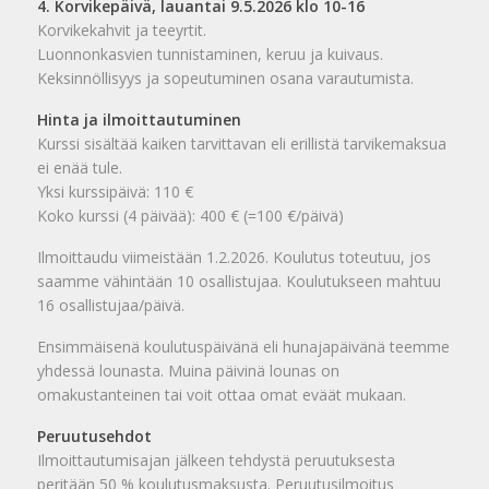
4. Korvikepäivä, lauantai 9.5.2026 klo 10-16
Korvikekahvit ja teeyrtit.
Luonnonkasvien tunnistaminen, keruu ja kuivaus.
Keksinnöllisyys ja sopeutuminen osana varautumista.
Hinta ja ilmoittautuminen
Kurssi sisältää kaiken tarvittavan eli erillistä tarvikemaksua
ei enää tule.
Yksi kurssipäivä: 110 €
Koko kurssi (4 päivää): 400 € (=100 €/päivä)
Ilmoittaudu viimeistään 1.2.2026. Koulutus toteutuu, jos
saamme vähintään 10 osallistujaa. Koulutukseen mahtuu
16 osallistujaa/päivä.
Ensimmäisenä koulutuspäivänä eli hunajapäivänä teemme
yhdessä lounasta. Muina päivinä lounas on
omakustanteinen tai voit ottaa omat eväät mukaan.
Peruutusehdot
Ilmoittautumisajan jälkeen tehdystä peruutuksesta
peritään 50 % koulutusmaksusta. Peruutusilmoitus