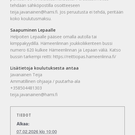
tehdään sähköpostilla osoitteeseen
teija.javanainen@hami.fi. Jos peruutusta ei tehdä, peritään
koko koulutusmaksu.
Saapuminen Lepaalle
Helpoiten Lepaalle pääsee omalla autolla tai
kimppakyydillä. Hämeenlinnan joukkoliikenteen bussi
numero 620 kulkee Hämeenlinnan ja Lepaan väliä. Katso
bussin tarkempi reitti: https://reittiopas.hameenlinna.fi/
Lisätietoja koulutuksesta antaa
Javanainen Teija
Ammatillinen ohjaaja / puutarha-ala
+358504481303
teija.javanainen@hami.fi
TIEDOT
Alkaa:
07.02.2026 klo 10:00