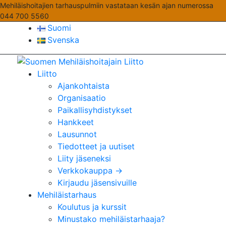
Mehiläishoitajien tarhauspulmiin vastataan kesän ajan numerossa
044 700 5560
Suomi
Svenska
Liitto
Ajankohtaista
Organisaatio
Paikallisyhdistykset
Hankkeet
Lausunnot
Tiedotteet ja uutiset
Liity jäseneksi
Verkkokauppa →
Kirjaudu jäsensivuille
Mehiläistarhaus
Koulutus ja kurssit
Minustako mehiläistarhaaja?