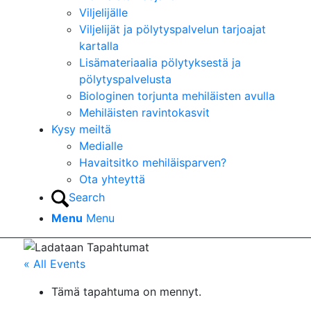
Viljelijälle
Viljelijät ja pölytyspalvelun tarjoajat
kartalla
Lisämateriaalia pölytyksestä ja
pölytyspalvelusta
Biologinen torjunta mehiläisten avulla
Mehiläisten ravintokasvit
Kysy meiltä
Medialle
Havaitsitko mehiläisparven?
Ota yhteyttä
Search
Menu
Menu
« All Events
Tämä tapahtuma on mennyt.