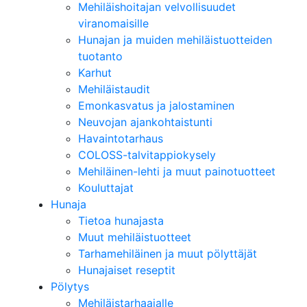
Mehiläishoitajan velvollisuudet
viranomaisille
Hunajan ja muiden mehiläistuotteiden
tuotanto
Karhut
Mehiläistaudit
Emonkasvatus ja jalostaminen
Neuvojan ajankohtaistunti
Havaintotarhaus
COLOSS-talvitappiokysely
Mehiläinen-lehti ja muut painotuotteet
Kouluttajat
Hunaja
Tietoa hunajasta
Muut mehiläistuotteet
Tarhamehiläinen ja muut pölyttäjät
Hunajaiset reseptit
Pölytys
Mehiläistarhaajalle