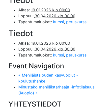
Tiedot
Alkaa:
19.01.2026 klo 00:00
Loppuu:
30.04.2026 klo 00:00
Tapahtumaluokat:
kurssi
,
peruskurssi
Tiedot
Alkaa:
19.01.2026 klo 00:00
Loppuu:
30.04.2026 klo 00:00
Tapahtumaluokat:
kurssi
,
peruskurssi
Event Navigation
«
Mehiläistalouden kasvupolut -
koulutushanke
Minustako mehiläistarhaaja -infotilaisuus
(Kuopio)
»
YHTEYSTIEDOT