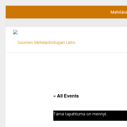
Mehiläi
« All Events
Tämä tapahtuma on mennyt.