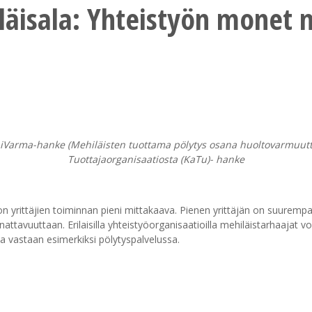
äisala: Yhteistyön monet 
Varma-hanke (Mehiläisten tuottama pölytys osana huoltovarmuut
Tuottajaorganisaatiosta (KaTu)- hanke
n yrittäjien toiminnan pieni mittakaava. Pienen yrittäjän on suurempa
attavuuttaan. Erilaisilla yhteistyöorganisaatioilla mehiläistarhaajat v
a vastaan esimerkiksi pölytyspalvelussa.