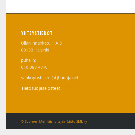
YHTEYSTIEDOT
Ullanlinnankatu 1 A 3
00130 Helsinki
puhelin:
010 387 4770
sähköposti: sml(at)hunaja.net
Tietosuojaselosteet
© Suomen Mehiläishoitajain Liitto SML ry