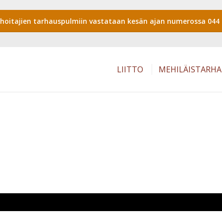
shoitajien tarhauspulmiin vastataan kesän ajan numerossa 044 
LIITTO
MEHILÄISTARH