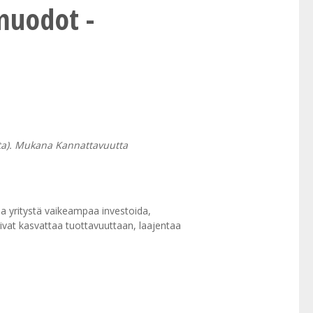
muodot -
ta). Mukana Kannattavuutta
a yritystä vaikeampaa investoida,
oivat kasvattaa tuottavuuttaan, laajentaa