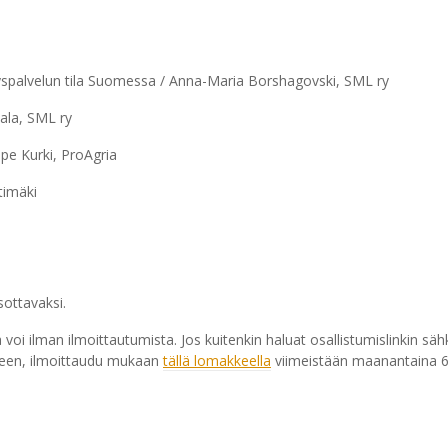
yspalvelun tila Suomessa / Anna-Maria Borshagovski, SML ry
ala, SML ry
pe Kurki, ProAgria
timäki
ottavaksi.
 voi ilman ilmoittautumista. Jos kuitenkin haluat osallistumislinkin sä
keen, ilmoittaudu mukaan
tällä lomakkeella
viimeistään maanantaina 6