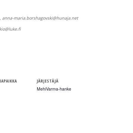
, anna-maria.borshagovski@hunaja.net
kio@luke.fi
APAIKKA
JÄRJESTÄJÄ
MehiVarma-hanke