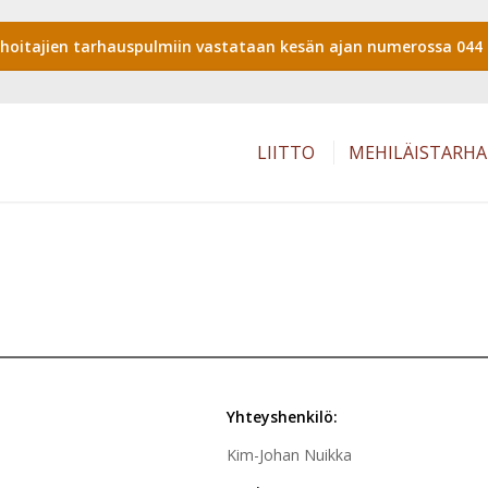
shoitajien tarhauspulmiin vastataan kesän ajan numerossa 044 
LIITTO
MEHILÄISTARH
Yhteyshenkilö:
Kim-Johan Nuikka