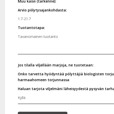
Muu kasvi (tarkenne):
Arvio pölytysajankohdasta:
1.7-21.7
Tuotantotapa:
Tavanomainen tuotanto
Jos tilalla viljellään marjoja, ne tuotetaan:
Onko tarvetta hyödyntää pölyttäjiä biologisten torj
harmaahomeen torjunnassa
:
Haluan tarjota viljelmäni läheisyydestä pysyvän tarh
Kyllä