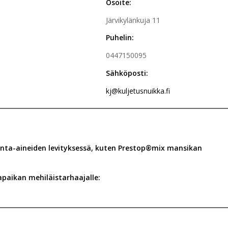
Osoite:
Järvikylänkuja 11
Puhelin:
0447150095
Sähköposti:
kj@kuljetusnuikka.fi
unta-aineiden levityksessä, kuten Prestop®mix mansikan
apaikan mehiläistarhaajalle: