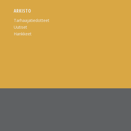
ARKISTO
Tarhaajatiedotteet
Uutiset
Hankkeet