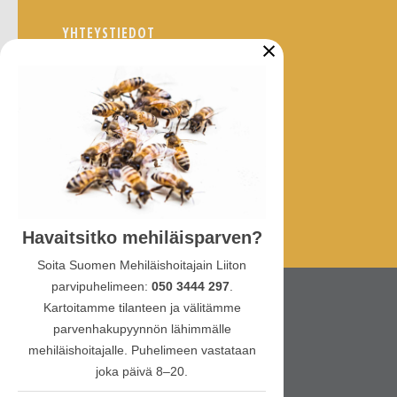
YHTEYSTIEDOT
×
Ullanlinnankatu 1 A 3
00130 Helsinki
puhelin:
010 387 4770
sähköposti: sml(at)hunaja.net
Tietosuojaselosteet
Havaitsitko mehiläisparven?
Soita Suomen Mehiläishoitajain Liiton
parvipuhelimeen:
050 3444 297
.
© Suomen Mehiläishoitajain Liitto SML ry
Kartoitamme tilanteen ja välitämme
parvenhakupyynnön lähimmälle
mehiläishoitajalle. Puhelimeen vastataan
joka päivä 8–20.