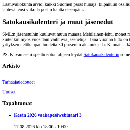
Laatuvaliokunta arvioi kaikki Suomen paras hunaja -kilpailuun osallis
lähtevät ensi viikolla postin kautta eteenpäin.
Satokausikalenteri ja muut jäsenedut
SML:n jäsenetuihin kuuluvat muun muassa Mehiläinen-lehti, monet mak
kuitenkin myös vuosittain vaihtuvia jäsenetuja. Tänä vuonna liitto on 
yrityksen nettikaupan tuotteita 30 prosentin alennuksella. Kannattaa k
PS. Kuvan sieni-spelttirisoton ohjeen löydät
Satokausikalenterin
somej
Arkisto
Tarhaajatiedotteet
Uutiset
Tapahtumat
Kesän 2026 vaakapesäwebinaari 3
17.08.2026 klo 18:00
-
19:00