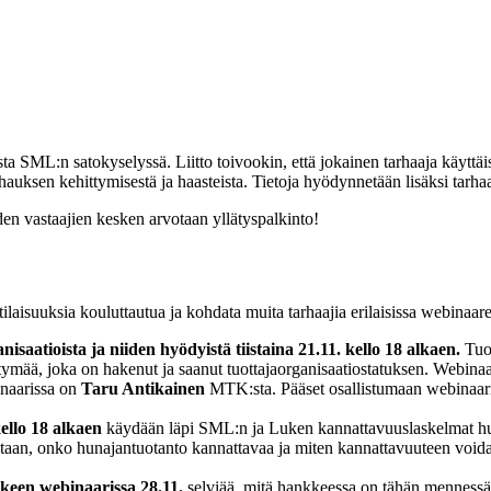
a SML:n satokyselyssä. Liitto toivookin, että jokainen tarhaaja käyttä
hauksen kehittymisestä ja haasteista. Tietoja hyödynnetään lisäksi tarh
den vastaajien kesken arvotaan yllätyspalkinto!
laisuuksia kouluttautua ja kohdata muita tarhaajia erilaisissa webinaare
atioista ja niiden hyödyistä tiistaina 21.11. kello 18 alkaen.
Tuot
ittymää, joka on hakenut ja saanut tuottajaorganisaatiostatuksen. Webina
inaarissa on
Taru Antikainen
MTK:sta. Pääset osallistumaan webinaar
ello 18 alkaen
käydään läpi SML:n ja Luken kannattavuuslaskelmat hu
aan, onko hunajantuotanto kannattavaa ja miten kannattavuuteen voidaan
nkkeen webinaarissa 28.11.
selviää, mitä hankkeessa on tähän mennessä 