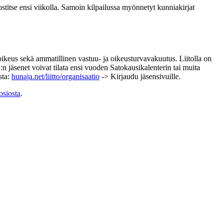
stitse ensi viikolla. Samoin kilpailussa myönnetyt kunniakirjat
keus sekä ammatillinen vastuu- ja oikeusturvavakuutus. Liitolla on
n jäsenet voivat tilata ensi vuoden Satokausikalenterin tai muita
sta:
hunaja.net/liitto/organisaatio
-> Kirjaudu jäsensivuille.
-osiosta
.