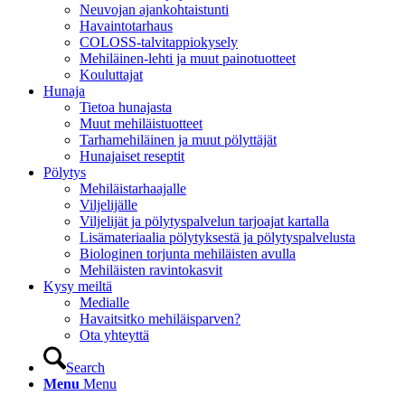
Neuvojan ajankohtaistunti
Havaintotarhaus
COLOSS-talvitappiokysely
Mehiläinen-lehti ja muut painotuotteet
Kouluttajat
Hunaja
Tietoa hunajasta
Muut mehiläistuotteet
Tarhamehiläinen ja muut pölyttäjät
Hunajaiset reseptit
Pölytys
Mehiläistarhaajalle
Viljelijälle
Viljelijät ja pölytyspalvelun tarjoajat kartalla
Lisämateriaalia pölytyksestä ja pölytyspalvelusta
Biologinen torjunta mehiläisten avulla
Mehiläisten ravintokasvit
Kysy meiltä
Medialle
Havaitsitko mehiläisparven?
Ota yhteyttä
Search
Menu
Menu