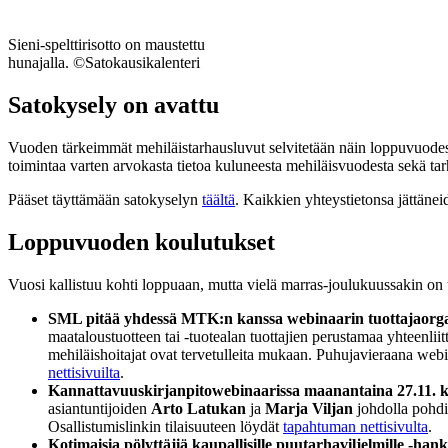
Sieni-spelttirisotto on maustettu
hunajalla. ©Satokausikalenteri
Satokysely on avattu
Vuoden tärkeimmät mehiläistarhausluvut selvitetään näin loppuvuodest
toimintaa varten arvokasta tietoa kuluneesta mehiläisvuodesta sekä tar
Pääset täyttämään satokyselyn
täältä
. Kaikkien yhteystietonsa jättänei
Loppuvuoden koulutukset
Vuosi kallistuu kohti loppuaan, mutta vielä marras-joulukuussakin on ti
SML pitää yhdessä MTK:n kanssa webinaarin tuottajaorganisa
maataloustuotteen tai -tuotealan tuottajien perustamaa yhteenli
mehiläishoitajat ovat tervetulleita mukaan. Puhujavieraana web
nettisivuilta
.
Kannattavuuskirjanpitowebinaarissa maanantaina 27.11. k
asiantuntijoiden
Arto Latukan
ja
Marja Viljan
johdolla pohdit
Osallistumislinkin tilaisuuteen löydät
tapahtuman nettisivulta
.
Kotimaisia pölyttäjiä kaupallisille puutarhaviljelmille -ha