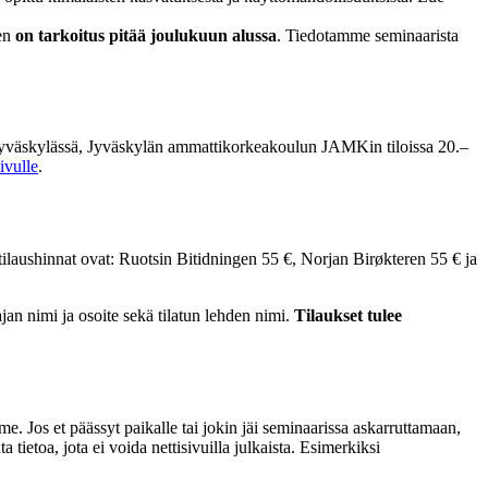
nen
on tarkoitus pitää joulukuun alussa
. Tiedotamme seminaarista
n Jyväskylässä, Jyväskylän ammattikorkeakoulun JAMKin tiloissa 20.–
ivulle
.
 tilaushinnat ovat: Ruotsin Bitidningen 55 €, Norjan Birøkteren 55 € ja
jan nimi ja osoite sekä tilatun lehden nimi.
Tilaukset tulee
e. Jos et päässyt paikalle tai jokin jäi seminaarissa askarruttamaan,
a tietoa, jota ei voida nettisivuilla julkaista. Esimerkiksi