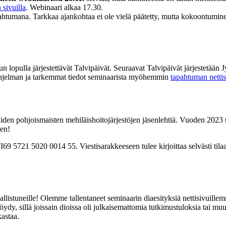
sivuilla
. Webinaari alkaa 17.30.
ahtumana. Tarkkaa ajankohtaa ei ole vielä päätetty, mutta kokoontumi
lopulla järjestettävät Talvipäivät. Seuraavat Talvipäivät järjestetää
 ohjelman ja tarkemmat tiedot seminaarista myöhemmin
tapahtuman nettis
muiden pohjoismaisten mehiläishoitojärjestöjen jäsenlehtiä. Vuoden 2023
een!
9 5721 5020 0014 55. Viestisarakkeeseen tulee kirjoittaa selvästi tilaa
listuneille! Olemme tallentaneet seminaarin diaesityksiä nettisivuillemm
löydy, sillä joissain dioissa oli julkaisemattomia tutkimustuloksia tai muut
kastaa.