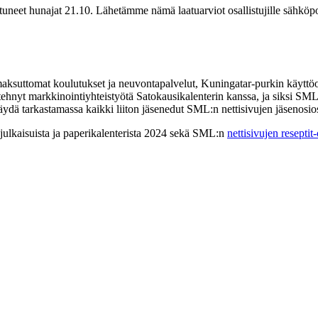
tuneet hunajat 21.10. Lähetämme nämä laatuarviot osallistujille sähköpo
suttomat koulutukset ja neuvontapalvelut, Kuningatar-purkin käyttöoi
tehnyt markkinointiyhteistyötä Satokausikalenterin kanssa, ja siksi SML:
äydä tarkastamassa kaikki liiton jäsenedut SML:n nettisivujen jäsenosio
ulkaisuista ja paperikalenterista 2024 sekä SML:n
nettisivujen reseptit