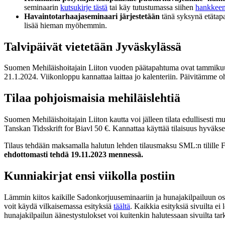
seminaarin
kutsukirje tästä
tai käy tutustumassa siihen
hankkeen 
Havaintotarhaajaseminaari järjestetään
tänä syksynä etätap
lisää hieman myöhemmin.
Talvipäivät vietetään Jyväskylässä
Suomen Mehiläishoitajain Liiton vuoden päätapahtuma ovat tammikuun 
21.1.2024. Viikonloppu kannattaa laittaa jo kalenteriin. Päivitämme
Tilaa pohjoismaisia mehiläislehtiä
Suomen Mehiläishoitajain Liiton kautta voi jälleen tilata edullisesti 
Tanskan Tidsskrift for Biavl 50 €. Kannattaa käyttää tilaisuus hyväks
Tilaus tehdään maksamalla halutun lehden tilausmaksu SML:n tilille FI6
ehdottomasti tehdä 19.11.2023 mennessä.
Kunniakirjat ensi viikolla postiin
Lämmin kiitos kaikille Sadonkorjuuseminaariin ja hunajakilpailuun osal
voit käydä vilkaisemassa esityksiä
täältä
. Kaikkia esityksiä sivuilta ei 
hunajakilpailun äänestystulokset voi kuitenkin halutessaan sivuilta tar