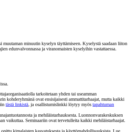
isi muutaman minuutin kyselyn täyttämiseen. Kyselystä saadaan liiton
aajien edunvalvonnassa ja viranomaisten kyselyihin vastattaessa.
issa.
tajaorganisaatiolla tarkoitetaan yhden tai useamman
arin kohderyhmänä ovat ensisijaisesti ammattitarhaajat, mutta kaikki
iin
tästä linkistä
, ja osallistumislinkki löytyy myös
tapahtuman
najantuotannosta ja mehiläistarhauksesta. Luonnonvarakeskuksen
 vaikuttaa. Seminaariin ovat tervetulleita kaikki mehiläistarhaajat.
opittu kimalaisten kasvatuksesta ja käyttömahdollisuuksista. Lue