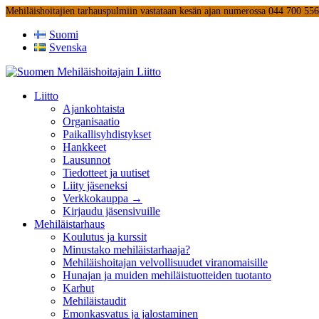
Mehiläishoitajien tarhauspulmiin vastataan kesän ajan numerossa 044 700 55
Suomi
Svenska
Liitto
Ajankohtaista
Organisaatio
Paikallisyhdistykset
Hankkeet
Lausunnot
Tiedotteet ja uutiset
Liity jäseneksi
Verkkokauppa →
Kirjaudu jäsensivuille
Mehiläistarhaus
Koulutus ja kurssit
Minustako mehiläistarhaaja?
Mehiläishoitajan velvollisuudet viranomaisille
Hunajan ja muiden mehiläistuotteiden tuotanto
Karhut
Mehiläistaudit
Emonkasvatus ja jalostaminen