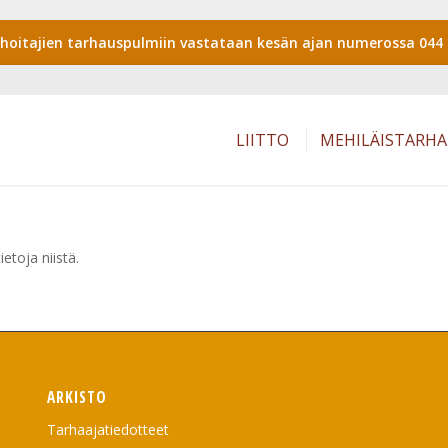
shoitajien tarhauspulmiin vastataan kesän ajan numerossa 044 
LIITTO
MEHILÄISTARH
etoja niistä.
ARKISTO
Tarhaajatiedotteet