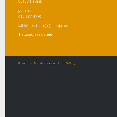
00130 Helsinki
puhelin:
010 387 4770
sähköposti: sml(at)hunaja.net
Tietosuojaselosteet
© Suomen Mehiläishoitajain Liitto SML ry