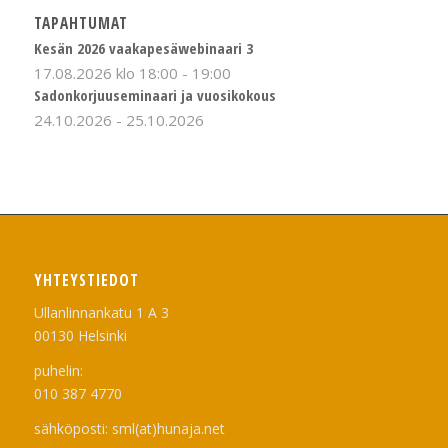
TAPAHTUMAT
Kesän 2026 vaakapesäwebinaari 3
17.08.2026 klo 18:00
-
19:00
Sadonkorjuuseminaari ja vuosikokous
24.10.2026
-
25.10.2026
YHTEYSTIEDOT
Ullanlinnankatu 1 A 3
00130 Helsinki
puhelin:
010 387 4770
sähköposti: sml(at)hunaja.net