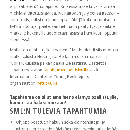
virpi.aaltonen@hunaja.net. Kirjeessä tulee kuvailla omaa
mehiläishoitotaustaansa, kielitaitoaan ja yleensä itseään –
kertoa siis, miksi on juuri sopiva lähtijä kokoontumiseen.
IMYBiin lähtijät päätetään heti haun päätyttyä, ja kaikille
matkalle hakeneille tiedotetaan asiasta huhtikuun loppuun
mennessä.
Matka on osallistujille ilmainen: SML huolehtii siis nuorten
matkakuluista Helsingistä Belfastiin sekä majoitus- ja
ruokailukuluista paikan päällä Belfastissa. Lisätietoa
tapahtumasta on
tapahtuman nettisivuilla
sekä
International Center of Young Beekeepers -
organisaation
nettisivuilla
.
Tapahtuma on ollut aina hieno elämys osallistujille,
kannattaa hakea mukaan!
SML:N TULEVIA TAPAHTUMIA
Ohjeita pesätuen hakuun sekä eläintenpitäjä- ja
pitopaikkarekisterin päivittämiseen -webinaari pidetään