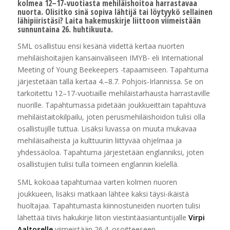
kolmea 12–17-vuotiasta mehiläishoitoa harrastavaa
nuorta. Olisitko sinä sopiva lähtijä tai löytyykö sellainen
lähipiiristäsi? Laita hakemuskirje liittoon viimeistään
sunnuntaina 26. huhtikuuta.
SML osallistuu ensi kesänä viidettä kertaa nuorten
mehiläishoitajien kansainväliseen IMYB- eli International
Meeting of Young Beekeepers -tapaamiseen. Tapahtuma
järjestetään tällä kertaa 4.–8.7. Pohjois-Irlannissa. Se on
tarkoitettu 12–17-vuotiaille mehiläistarhausta harrastaville
nuorille. Tapahtumassa pidetään joukkueittain tapahtuva
mehiläistaitokilpailu, joten perusmehiläishoidon tulisi olla
osallistujille tuttua. Lisäksi luvassa on muuta mukavaa
mehiläisaiheista ja kulttuuriin liittyvää ohjelmaa ja
yhdessäoloa. Tapahtuma järjestetään englanniksi, joten
osallistujien tulisi tulla toimeen englannin kielellä.
SML kokoaa tapahtumaa varten kolmen nuoren
joukkueen, lisäksi matkaan lähtee kaksi täysi-ikäistä
huoltajaa. Tapahtumasta kiinnostuneiden nuorten tulisi
lähettää tiivis hakukirje liiton viestintäasiantuntijalle
Virpi
Aaltoselle
viimeistään 26.4. osoitteeseen