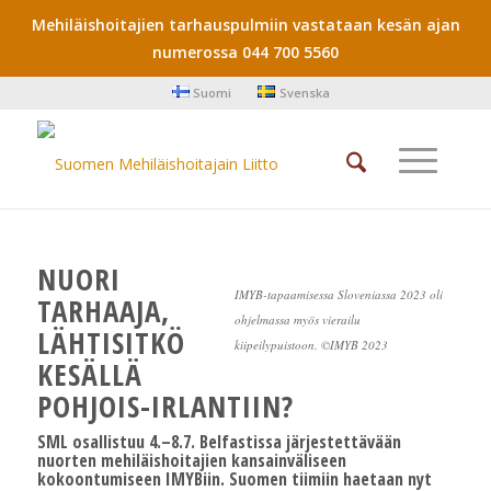
Mehiläishoitajien tarhauspulmiin vastataan kesän ajan
numerossa 044 700 5560
Suomi
Svenska
NUORI
IMYB-tapaamisessa Sloveniassa 2023 oli
TARHAAJA,
ohjelmassa myös vierailu
LÄHTISITKÖ
kiipeilypuistoon. ©IMYB 2023
KESÄLLÄ
POHJOIS-IRLANTIIN?
SML osallistuu 4.–8.7. Belfastissa järjestettävään
nuorten mehiläishoitajien kansainväliseen
kokoontumiseen IMYBiin. Suomen tiimiin haetaan nyt