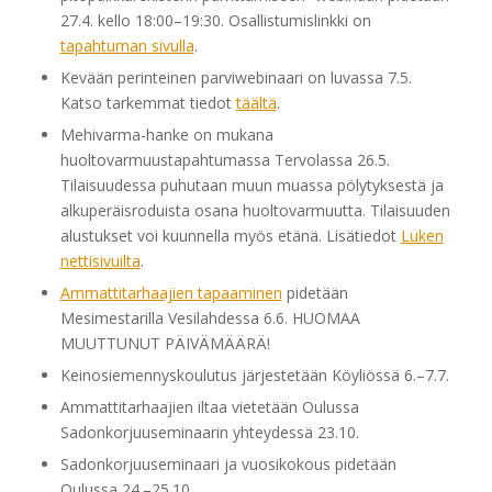
27.4. kello 18:00–19:30. Osallistumislinkki on
tapahtuman sivulla
.
Kevään perinteinen parviwebinaari on luvassa 7.5.
Katso tarkemmat tiedot
täältä
.
Mehivarma-hanke on mukana
huoltovarmuustapahtumassa Tervolassa 26.5.
Tilaisuudessa puhutaan muun muassa pölytyksestä ja
alkuperäisroduista osana huoltovarmuutta. Tilaisuuden
alustukset voi kuunnella myös etänä. Lisätiedot
Luken
nettisivuilta
.
Ammattitarhaajien tapaaminen
pidetään
Mesimestarilla Vesilahdessa 6.6. HUOMAA
MUUTTUNUT PÄIVÄMÄÄRÄ!
Keinosiemennyskoulutus järjestetään Köyliössä 6.–7.7.
Ammattitarhaajien iltaa vietetään Oulussa
Sadonkorjuuseminaarin yhteydessä 23.10.
Sadonkorjuuseminaari ja vuosikokous pidetään
Oulussa 24.–25.10.