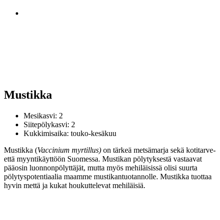
Mustikka
Mesikasvi: 2
Siitepölykasvi: 2
Kukkimisaika: touko-kesäkuu
Mustikka (
Vaccinium myrtillus
)
on tärkeä metsämarja sekä kotitarve-
että myyntikäyttöön Suomessa. Mustikan pölytyksestä vastaavat
pääosin luonnonpölyttäjät, mutta myös mehiläisissä olisi suurta
pölytyspotentiaalia maamme mustikantuotannolle. Mustikka tuottaa
hyvin mettä ja kukat houkuttelevat mehiläisiä.