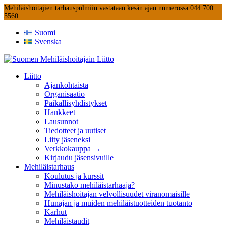
Mehiläishoitajien tarhauspulmiin vastataan kesän ajan numerossa 044 700
5560
Suomi
Svenska
Liitto
Ajankohtaista
Organisaatio
Paikallisyhdistykset
Hankkeet
Lausunnot
Tiedotteet ja uutiset
Liity jäseneksi
Verkkokauppa →
Kirjaudu jäsensivuille
Mehiläistarhaus
Koulutus ja kurssit
Minustako mehiläistarhaaja?
Mehiläishoitajan velvollisuudet viranomaisille
Hunajan ja muiden mehiläistuotteiden tuotanto
Karhut
Mehiläistaudit