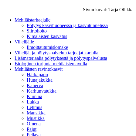
Sivun kuvat: Tarja Ollikka
Mehiläistarhaajalle
Pölytys kasvihuoneessa ja kasvutunnelissa
Siirtohoito
Kimalaisten kasvatus
Viljelijälle
Ilmoittautumislomake
Viljelijät ja pölytyspalvelun tarjoajat kartalla
Lisämateriaalia pölytyksestä ja pölytyspalvelusta
Biologinen torjunta mehiläisten avulla
Mehiläisten ravintokasvit
Härkäpapu
Hunajakukka
Kanerva
Karhunvatukka
Kumina
Lakka
Lehmus
Mansikka
Mustikka
Omena
Pajut
Pellava