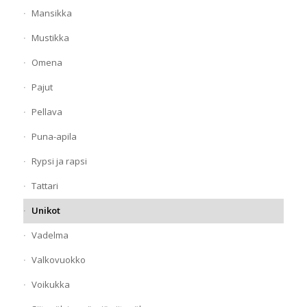
Mansikka
Mustikka
Omena
Pajut
Pellava
Puna-apila
Rypsi ja rapsi
Tattari
Unikot
Vadelma
Valkovuokko
Voikukka