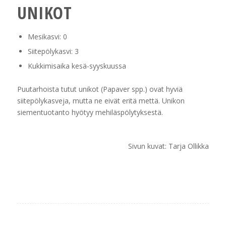
UNIKOT
Mesikasvi: 0
Siitepölykasvi: 3
Kukkimisaika kesä-syyskuussa
Puutarhoista tutut unikot (
Papaver spp.
) ovat hyviä
siitepölykasveja, mutta ne eivät eritä mettä. Unikon
siementuotanto hyötyy mehiläspölytyksestä.
Sivun kuvat: Tarja Ollikka