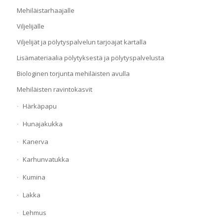
Mehiläistarhaajalle
Viljelijälle
Viljelijät ja pölytyspalvelun tarjoajat kartalla
Lisämateriaalia pölytyksestä ja pölytyspalvelusta
Biologinen torjunta mehiläisten avulla
Mehiläisten ravintokasvit
Härkäpapu
Hunajakukka
Kanerva
Karhunvatukka
Kumina
Lakka
Lehmus