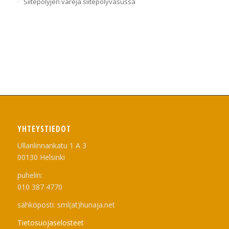
Siitepölyjen värejä siitepölyvasussa
YHTEYSTIEDOT
Ullanlinnankatu 1 A 3
00130 Helsinki
puhelin:
010 387 4770
sähköposti: sml(at)hunaja.net
Tietosuojaselosteet