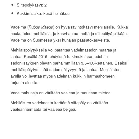
Siitepölykasvi: 2
Kukkimisaika: kesä-heinäkuu
Vadelma (
Rubus idaeus
) on hyvä ravintokasvi mehiläisille. Kukka
houkuttelee mehiläisiä, ja kasvi antaa mettä ja siitepölyä pitkään.
Vadelma on Suomessa yksi hunajan pääsatokasveista.
Mehiläispölytyksellä voi parantaa vadelmasadon määrää ja
laatua. Kesällä 2016 tehdyissä tutkimuksissa todettiin
sadonlisäyksen olevan parhaimmillaan 3,5–4,0-kertainen. Lisäksi
mehiläispölytys lisää sadon säilyvyyttä ja laatua. Mehiläisten
avulla voi levittää myös vadelman kukkiin harmaahomeen
torjunta-ainetta.
Vadelmahunaja on väriltään vaaleaa ja maultaan mietoa.
Mehiläisten vadelmasta keräämä siitepöly on väriltään
vaaleanharmaata tai vaaleaa beigeä.