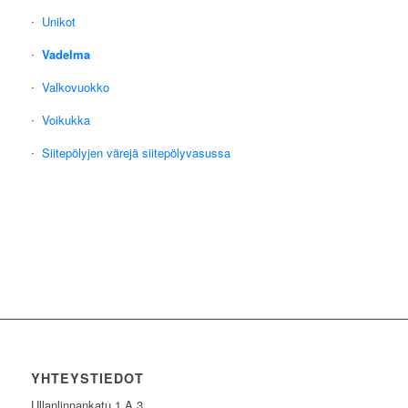
Unikot
Vadelma
Valkovuokko
Voikukka
Siitepölyjen värejä siitepölyvasussa
YHTEYSTIEDOT
Ullanlinnankatu 1 A 3