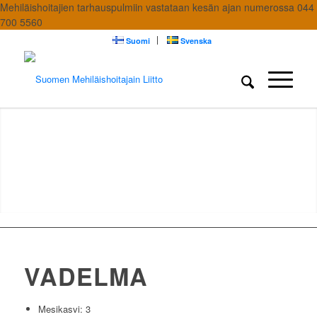
Mehiläishoitajien tarhauspulmiin vastataan kesän ajan numerossa 044
700 5560
Suomi
Svenska
VADELMA
Mesikasvi: 3