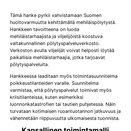
test
Tämä hanke pyrkii vahvistamaan Suomen
huoltovarmuutta kehittämällä mehiläispölytystä.
Hankkeen tavoitteena on luoda
mehiläistarhaajista ja viljelijöistä koostuva
valtakunnallinen pölytyspalveluverkosto.
Verkoston avulla viljelijät voivat helposti löytää
paikallisia mehiläistarhaajia, jotka tarjoavat
pölytyspalveluita.
Hankkeessa laaditaan myös toimintasuunnitelma
poikkeustilanteiden varalle. Suunnitelma
varmistaa, että pölytyspalvelut toimivat myös
kriisitilanteissa, kuten esimerkiksi
luonnonkatastrofien tai tautien puhjetessa. Näin
turvataan kotimaisen ruoantuotannon jatkuvuus ja
vähennetään riippuvuutta ulkomaisesta tuonnista.
Kansallinen toimintamalli