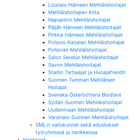
Lounais-Hämeen Mehiläishoitajat
Mehiläishoitajien Kilta
Napapiirin Mehiläishoitajat
Päijät-Hämeen Mehiläishoitajat
Pirkka-Hämeen Mehiläishoitajat
Pohjois-Karjalan Mehiläishoitajat
Pohjolan Mehiläishoitajat
Salon Seudun Mehiläishoitajat
Savon Mehiläishoitajat
Stadin Tarhaajat ja Hunajafrendit
Suomen Tumman Mehiläisen
Hoitajat
Svenska Österbottens Biodlare
Sydän-Suomen Mehiläishoitajat
Uudenmaan Mehiläishoitajat
Varsinais-Suomen Mehiläishoitajat
SML:n valiokunnat sekä edustukset
työryhmissä ja hankkeissa
Hankkeet