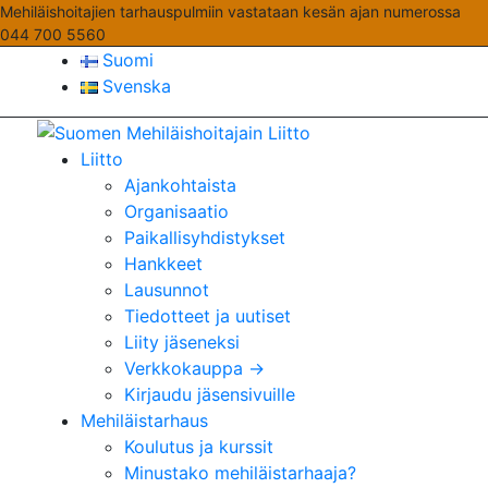
Mehiläishoitajien tarhauspulmiin vastataan kesän ajan numerossa
044 700 5560
Suomi
Svenska
Liitto
Ajankohtaista
Organisaatio
Paikallisyhdistykset
Hankkeet
Lausunnot
Tiedotteet ja uutiset
Liity jäseneksi
Verkkokauppa →
Kirjaudu jäsensivuille
Mehiläistarhaus
Koulutus ja kurssit
Minustako mehiläistarhaaja?