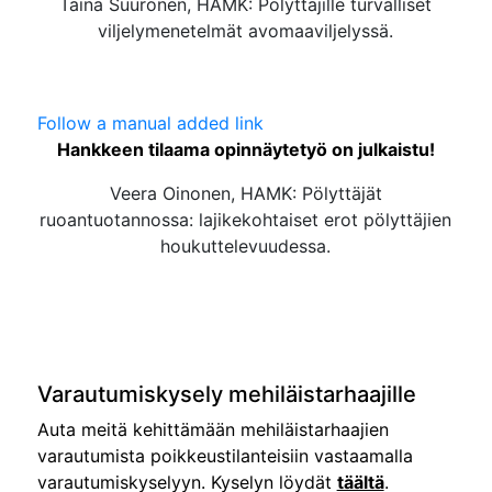
Taina Suuronen, HAMK: Pölyttäjille turvalliset
viljelymenetelmät avomaaviljelyssä.
Follow a manual added link
Hankkeen tilaama opinnäytetyö on julkaistu!
Veera Oinonen, HAMK: Pölyttäjät
ruoantuotannossa: lajikekohtaiset erot pölyttäjien
houkuttelevuudessa.
Varautumiskysely mehiläistarhaajille
Auta meitä kehittämään mehiläistarhaajien
varautumista poikkeustilanteisiin vastaamalla
varautumiskyselyyn. Kyselyn löydät
täältä
.