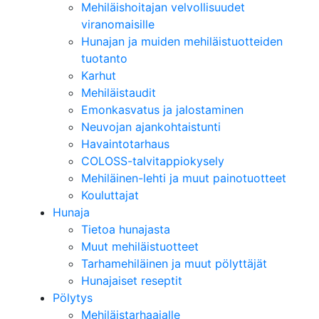
Mehiläishoitajan velvollisuudet
viranomaisille
Hunajan ja muiden mehiläistuotteiden
tuotanto
Karhut
Mehiläistaudit
Emonkasvatus ja jalostaminen
Neuvojan ajankohtaistunti
Havaintotarhaus
COLOSS-talvitappiokysely
Mehiläinen-lehti ja muut painotuotteet
Kouluttajat
Hunaja
Tietoa hunajasta
Muut mehiläistuotteet
Tarhamehiläinen ja muut pölyttäjät
Hunajaiset reseptit
Pölytys
Mehiläistarhaajalle