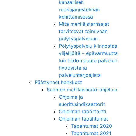
kansallisen
ruokajärjestelmän
kehittämisessä
Mitä mehiläistarhaajat
tarvitsevat toimivaan
pölytyspalveluun
Pölytyspalvelu kiinnostaa
viljelijöitä – epävarmuutta
luo tiedon puute palvelun
hyödyistä ja
palveluntarjoajista
Päättyneet hankkeet
Suomen mehiläishoito-ohjelma
Ohjelma ja
suoritusindikaattorit
Ohjelman raportointi
Ohjelman tapahtumat
Tapahtumat 2020
Tapahtumat 2021