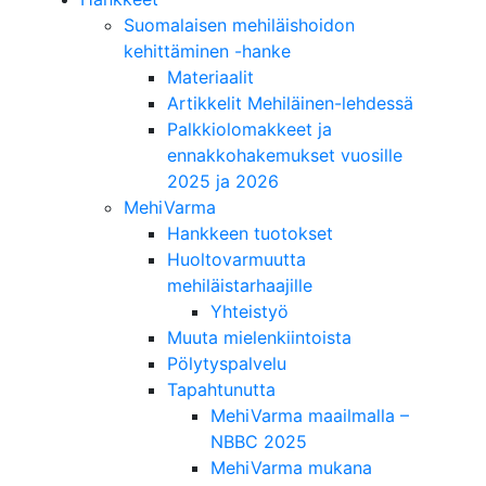
Suomalaisen mehiläishoidon
kehittäminen -hanke
Materiaalit
Artikkelit Mehiläinen-lehdessä
Palkkiolomakkeet ja
ennakkohakemukset vuosille
2025 ja 2026
MehiVarma
Hankkeen tuotokset
Huoltovarmuutta
mehiläistarhaajille
Yhteistyö
Muuta mielenkiintoista
Pölytyspalvelu
Tapahtunutta
MehiVarma maailmalla –
NBBC 2025
MehiVarma mukana