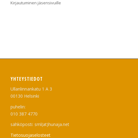
Kirjautuminen jäsensivuille
YHTEYSTIEDOT
Ullanlinnankatu 1 A 3
00130 Helsinki
puhelin:
010 387 4770
sähköposti: sml(at)hunaja.net
Tietosuojaselosteet