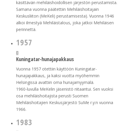
käsittävän mehiläishoidollisen järjestön perustamista.
Samana vuonna päätettiin Mehiläishoitajain
Keskusliiton (MeKeli) perustamisesta). Vuonna 1946
alkoi ilmestyä Mehiläistalous, joka jatkoi Mehiläisen
perinnettä.
1957
Kuningatar-hunajapakkaus
Vuonna 1957 otettiin käyttöön Kuningatar-
hunajapakkaus, ja kaksi vuotta myöhemmin
Helsingissä avattiin oma hunajamyymälä.
1960-luvulla MeKelin jäsenistö riitaantui. Sen vuoksi
osa mehiläishoitajista perusti Suomen
Mehiläishoitajien Keskusjärjestö SuMe r.y:n vuonna
1966.
1983