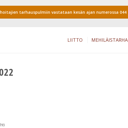
shoitajien tarhauspulmiin vastataan kesän ajan numerossa 044 
LIITTO
MEHILÄISTARH
022
hti