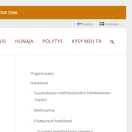
700 5560
Suomi
Svenska
AUS
HUNAJA
PÖLYTYS
KYSY MEILTÄ
Organisaatio
Hankkeet
Suomalaisen mehiläishoidon kehittäminen
-hanke
MehiVarma
Päättyneet hankkeet
Suomen mehiläishoito-ohjelma