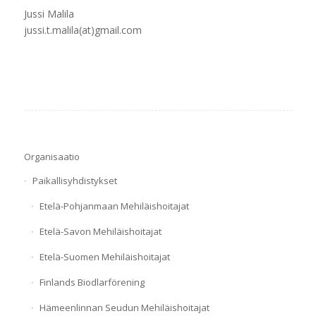
Jussi Malila
jussi.t.malila(at)gmail.com
Organisaatio
Paikallisyhdistykset
Etelä-Pohjanmaan Mehiläishoitajat
Etelä-Savon Mehiläishoitajat
Etelä-Suomen Mehiläishoitajat
Finlands Biodlarförening
Hämeenlinnan Seudun Mehiläishoitajat