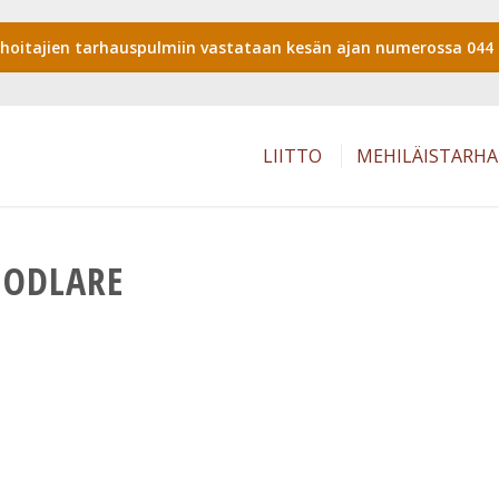
shoitajien tarhauspulmiin vastataan kesän ajan numerossa 044 
LIITTO
MEHILÄISTARH
IODLARE