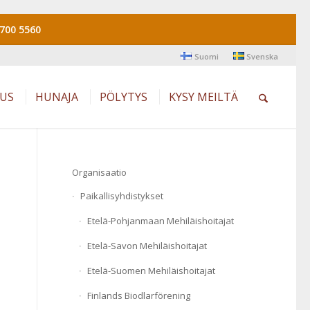
700 5560
Suomi
Svenska
AUS
HUNAJA
PÖLYTYS
KYSY MEILTÄ
Organisaatio
Paikallisyhdistykset
Etelä-Pohjanmaan Mehiläishoitajat
Etelä-Savon Mehiläishoitajat
Etelä-Suomen Mehiläishoitajat
Finlands Biodlarförening