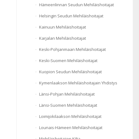
Hämeenlinnan Seudun Mehiläishoitajat
Helsingin Seudun Mehiläishoitajat
Kainuun Mehiläishoitajat
Karjalan Mehiläishoitajat
Keski-Pohjanmaan Mehiläishoitajat
Keski-Suomen Mehiläishoitajat
Kuopion Seudun Mehiläishoitajat
Kymenlaakson Mehiläishoitajain Yhdistys
Länsi-Pohjan Mehiläishoitajat
Länsi-Suomen Mehiläishoitajat
Loimijokilaakson Mehiläishoitajat
Lounais-Hämeen Mehiläishoitajat
Mehiläishoitajien Kilta