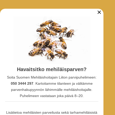
×
ARKIV
Biodlarmeddelanden
Nyheter
Projekt
SOCIALA MEDIA
Havaitsitko mehiläisparven?
Facebook-grupp
Soita Suomen Mehiläishoitajain Liiton parvipuhelimeen:
Facebook-sidan
050 3444 297
. Kartoitamme tilanteen ja välitämme
Facebook-profil
Youtube
parvenhakupyynnön lähimmälle mehiläishoitajalle.
Puhelimeen vastataan joka päivä 8–20.
Lisätietoa mehiläisten parveilusta sekä tarhamehiläisistä