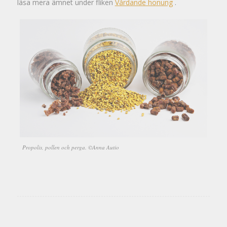
läsa mera ämnet under fliken
Vårdande honung
.
Propolis, pollen och perga. ©Anna Autio