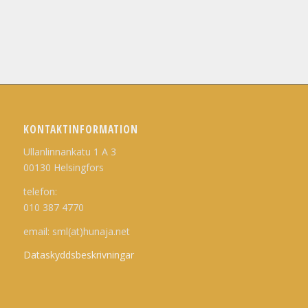
KONTAKTINFORMATION
Ullanlinnankatu 1 A 3
00130 Helsingfors
telefon:
010 387 4770
email: sml(at)hunaja.net
Dataskyddsbeskrivningar