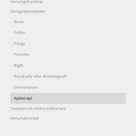
Honungskunskap
Övriga biprodukter
Bivax
Pollen
Perga
Propolis
Bigift
Royal jelly eller drottningsaft
Drönarlarver
Apiterapi
Tambiet och andra pollinerare
Honungsrecept