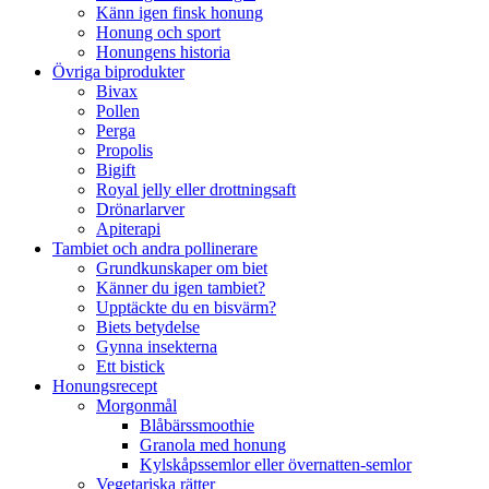
Känn igen finsk honung
Honung och sport
Honungens historia
Övriga biprodukter
Bivax
Pollen
Perga
Propolis
Bigift
Royal jelly eller drottningsaft
Drönarlarver
Apiterapi
Tambiet och andra pollinerare
Grundkunskaper om biet
Känner du igen tambiet?
Upptäckte du en bisvärm?
Biets betydelse
Gynna insekterna
Ett bistick
Honungsrecept
Morgonmål
Blåbärssmoothie
Granola med honung
Kylskåpssemlor eller övernatten-semlor
Vegetariska rätter