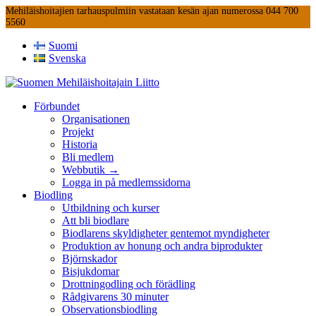
Mehiläishoitajien tarhauspulmiin vastataan kesän ajan numerossa 044 700
5560
Suomi
Svenska
Förbundet
Organisationen
Projekt
Historia
Bli medlem
Webbutik →
Logga in på medlemssidorna
Biodling
Utbildning och kurser
Att bli biodlare
Biodlarens skyldigheter gentemot myndigheter
Produktion av honung och andra biprodukter
Björnskador
Bisjukdomar
Drottningodling och förädling
Rådgivarens 30 minuter
Observationsbiodling