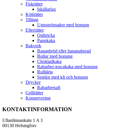
Fiskrätter
Iskällarlax
Kötträtter
Tillägg
Ugnsgrönsaker med honung
Efterrätter
Ostbricka
Pannkaka
Bakverk
Bananbröd eller bananabread
Bullar med honung
Chokladkaka
Rabarber-toscakaka med honung
Rulltårta
Semlor med kli och honung
Drycker
Rabarbersaft
Grillrätter
Konservering
KONTAKTINFORMATION
Ullanlinnankatu 1 A 3
00130 Helsingfors