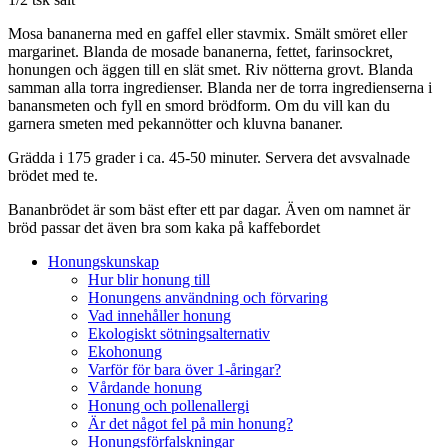
Mosa bananerna med en gaffel eller stavmix. Smält smöret eller
margarinet. Blanda de mosade bananerna, fettet, farinsockret,
honungen och äggen till en slät smet. Riv nötterna grovt. Blanda
samman alla torra ingredienser. Blanda ner de torra ingredienserna i
banansmeten och fyll en smord brödform. Om du vill kan du
garnera smeten med pekannötter och kluvna bananer.
Grädda i 175 grader i ca. 45-50 minuter. Servera det avsvalnade
brödet med te.
Bananbrödet är som bäst efter ett par dagar. Även om namnet är
bröd passar det även bra som kaka på kaffebordet
Honungskunskap
Hur blir honung till
Honungens användning och förvaring
Vad innehåller honung
Ekologiskt sötningsalternativ
Ekohonung
Varför för bara över 1-åringar?
Vårdande honung
Honung och pollenallergi
Är det något fel på min honung?
Honungsförfalskningar