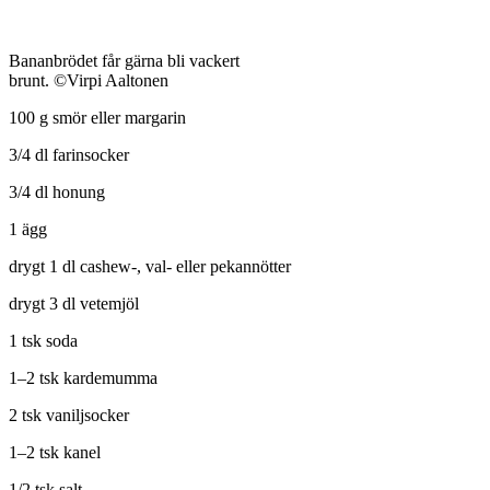
Bananbrödet får gärna bli vackert
brunt. ©Virpi Aaltonen
100 g smör eller margarin
3/4 dl farinsocker
3/4 dl honung
1 ägg
drygt 1 dl cashew-, val- eller pekannötter
drygt 3 dl vetemjöl
1 tsk soda
1–2 tsk kardemumma
2 tsk vaniljsocker
1–2 tsk kanel
1/2 tsk salt