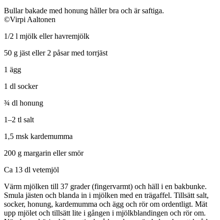
Bullar bakade med honung håller bra och är saftiga.
©Virpi Aaltonen
1/2 l mjölk eller havremjölk
50 g jäst eller 2 påsar med torrjäst
1 ägg
1 dl socker
¾ dl honung
1–2 tl salt
1,5 msk kardemumma
200 g margarin eller smör
Ca 13 dl vetemjöl
Värm mjölken till 37 grader (fingervarmt) och häll i en bakbunke.
Smula jästen och blanda in i mjölken med en trägaffel. Tillsätt salt,
socker, honung, kardemumma och ägg och rör om ordentligt. Mät
upp mjölet och tillsätt lite i gången i mjölkblandingen och rör om.