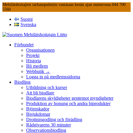
Mehiläishoitajien tarhauspulmiin vastataan kesän ajan numerossa 044 700
5560
Suomi
Svenska
Förbundet
Organisationen
Projekt
Historia
Bli medlem
Webbutik →
Logga in på medlemssidorna
Biodling
Utbildning och kurser
Att bli biodlare
Biodlarens skyldigheter gentemot myndigheter
Produktion av honung och andra biprodukter
Björnskador
Bisjukdomar
Drottningodling och förädling
Rådgivarens 30 minuter
Observationsbiodling