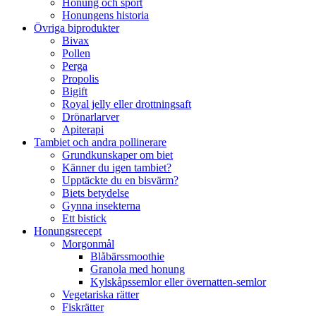
Honung och sport
Honungens historia
Övriga biprodukter
Bivax
Pollen
Perga
Propolis
Bigift
Royal jelly eller drottningsaft
Drönarlarver
Apiterapi
Tambiet och andra pollinerare
Grundkunskaper om biet
Känner du igen tambiet?
Upptäckte du en bisvärm?
Biets betydelse
Gynna insekterna
Ett bistick
Honungsrecept
Morgonmål
Blåbärssmoothie
Granola med honung
Kylskåpssemlor eller övernatten-semlor
Vegetariska rätter
Fiskrätter