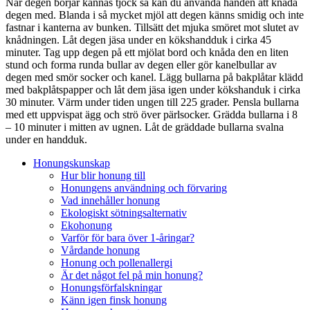
När degen börjar kännas tjock så kan du använda handen att knåda
degen med. Blanda i så mycket mjöl att degen känns smidig och inte
fastnar i kanterna av bunken. Tillsätt det mjuka smöret mot slutet av
knådningen. Låt degen jäsa under en kökshandduk i cirka 45
minuter. Tag upp degen på ett mjölat bord och knåda den en liten
stund och forma runda bullar av degen eller gör kanelbullar av
degen med smör socker och kanel. Lägg bullarna på bakplåtar klädd
med bakplåtspapper och låt dem jäsa igen under kökshanduk i cirka
30 minuter. Värm under tiden ungen till 225 grader. Pensla bullarna
med ett uppvispat ägg och strö över pärlsocker. Grädda bullarna i 8
– 10 minuter i mitten av ugnen. Låt de gräddade bullarna svalna
under en handduk.
Honungskunskap
Hur blir honung till
Honungens användning och förvaring
Vad innehåller honung
Ekologiskt sötningsalternativ
Ekohonung
Varför för bara över 1-åringar?
Vårdande honung
Honung och pollenallergi
Är det något fel på min honung?
Honungsförfalskningar
Känn igen finsk honung