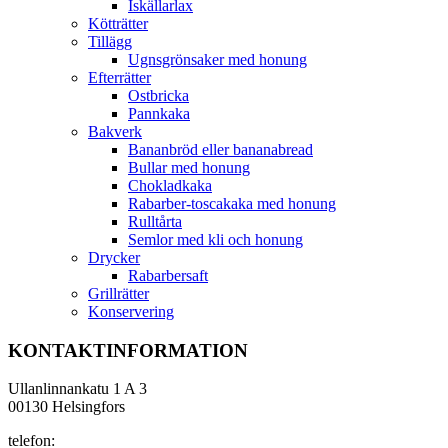
Iskällarlax
Kötträtter
Tillägg
Ugnsgrönsaker med honung
Efterrätter
Ostbricka
Pannkaka
Bakverk
Bananbröd eller bananabread
Bullar med honung
Chokladkaka
Rabarber-toscakaka med honung
Rulltårta
Semlor med kli och honung
Drycker
Rabarbersaft
Grillrätter
Konservering
KONTAKTINFORMATION
Ullanlinnankatu 1 A 3
00130 Helsingfors
telefon: