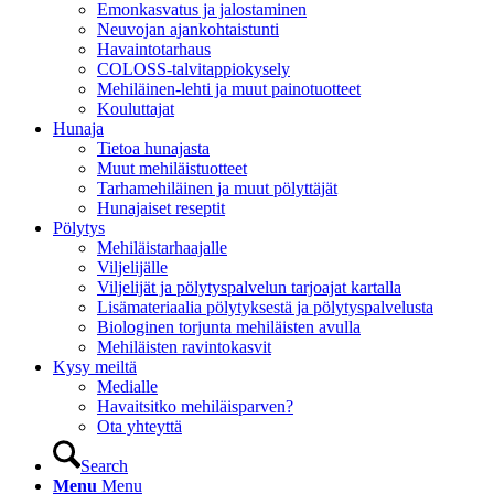
Emonkasvatus ja jalostaminen
Neuvojan ajankohtaistunti
Havaintotarhaus
COLOSS-talvitappiokysely
Mehiläinen-lehti ja muut painotuotteet
Kouluttajat
Hunaja
Tietoa hunajasta
Muut mehiläistuotteet
Tarhamehiläinen ja muut pölyttäjät
Hunajaiset reseptit
Pölytys
Mehiläistarhaajalle
Viljelijälle
Viljelijät ja pölytyspalvelun tarjoajat kartalla
Lisämateriaalia pölytyksestä ja pölytyspalvelusta
Biologinen torjunta mehiläisten avulla
Mehiläisten ravintokasvit
Kysy meiltä
Medialle
Havaitsitko mehiläisparven?
Ota yhteyttä
Search
Menu
Menu