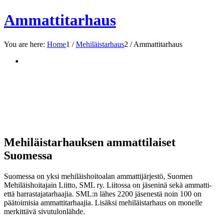
Ammattitarhaus
You are here:
Home
1
/
Mehiläistarhaus
2
/
Ammattitarhaus
Mehiläistarhauksen ammattilaiset
Suomessa
Suomessa on yksi mehiläishoitoalan ammattijärjestö, Suomen
Mehiläishoitajain Liitto, SML ry. Liitossa on jäseninä sekä ammatti-
että harrastajatarhaajia. SML:n lähes 2200 jäsenestä noin 100 on
päätoimisia ammattitarhaajia. Lisäksi mehiläistarhaus on monelle
merkittävä sivutulonlähde.