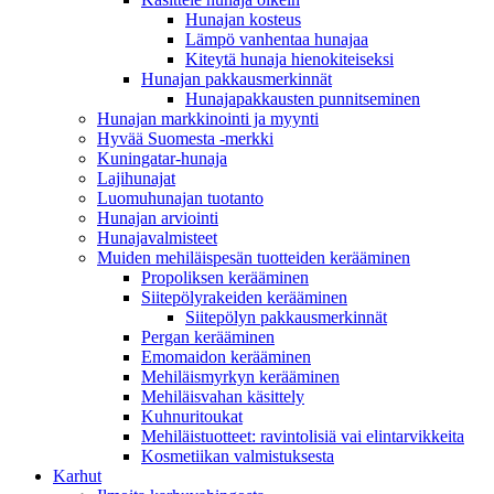
Hunajan kosteus
Lämpö vanhentaa hunajaa
Kiteytä hunaja hienokiteiseksi
Hunajan pakkausmerkinnät
Hunajapakkausten punnitseminen
Hunajan markkinointi ja myynti
Hyvää Suomesta -merkki
Kuningatar-hunaja
Lajihunajat
Luomuhunajan tuotanto
Hunajan arviointi
Hunajavalmisteet
Muiden mehiläispesän tuotteiden kerääminen
Propoliksen kerääminen
Siitepölyrakeiden kerääminen
Siitepölyn pakkausmerkinnät
Pergan kerääminen
Emomaidon kerääminen
Mehiläismyrkyn kerääminen
Mehiläisvahan käsittely
Kuhnuritoukat
Mehiläistuotteet: ravintolisiä vai elintarvikkeita
Kosmetiikan valmistuksesta
Karhut