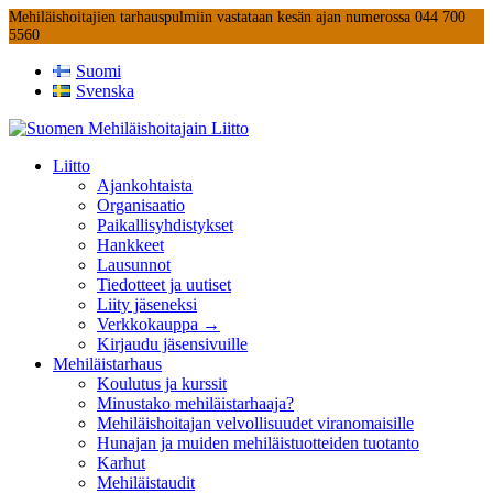
Mehiläishoitajien tarhauspulmiin vastataan kesän ajan numerossa 044 700
5560
Suomi
Svenska
Liitto
Ajankohtaista
Organisaatio
Paikallisyhdistykset
Hankkeet
Lausunnot
Tiedotteet ja uutiset
Liity jäseneksi
Verkkokauppa →
Kirjaudu jäsensivuille
Mehiläistarhaus
Koulutus ja kurssit
Minustako mehiläistarhaaja?
Mehiläishoitajan velvollisuudet viranomaisille
Hunajan ja muiden mehiläistuotteiden tuotanto
Karhut
Mehiläistaudit