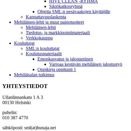
HIVE CLEAN -RYHMÄ
Sikiökatkosryhmä
Ohjeita SML:n pesävaakojen käyttäjille
Kannattavuuslaskenta
Mehiläinen-lehti ja muut painotuotteet
Mehiläinen-lehti
Tiedotus- ja markkinointimateriaali
Verkkokauppa
Kouluttajat
SML:n kouluttajat
Koulutusmateriaalit
Emonkasvatus ja jalostaminen
Varroaa kestävän mehiläisen jalostustyö
Oppikirja oppitunti 1
Mehiläisalan tutkimus
YHTEYSTIEDOT
Ullanlinnankatu 1 A 3
00130 Helsinki
puhelin:
010 387 4770
sähköposti: sml(at)hunaja.net