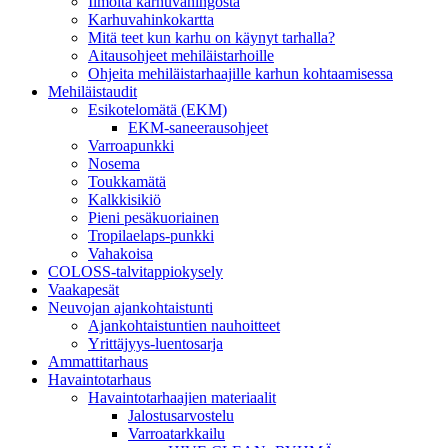
Ilmoita karhuvahingosta
Karhuvahinkokartta
Mitä teet kun karhu on käynyt tarhalla?
Aitausohjeet mehiläistarhoille
Ohjeita mehiläistarhaajille karhun kohtaamisessa
Mehiläistaudit
Esikotelomätä (EKM)
EKM-saneerausohjeet
Varroapunkki
Nosema
Toukkamätä
Kalkkisikiö
Pieni pesäkuoriainen
Tropilaelaps-punkki
Vahakoisa
COLOSS-talvitappiokysely
Vaakapesät
Neuvojan ajankohtaistunti
Ajankohtaistuntien nauhoitteet
Yrittäjyys-luentosarja
Ammattitarhaus
Havaintotarhaus
Havaintotarhaajien materiaalit
Jalostusarvostelu
Varroatarkkailu