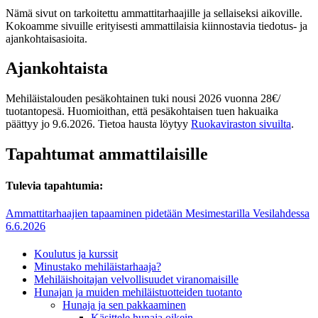
Nämä sivut on tarkoitettu ammattitarhaajille ja sellaiseksi aikoville.
Kokoamme sivuille erityisesti ammattilaisia kiinnostavia tiedotus- ja
ajankohtaisasioita.
Ajankohtaista
Mehiläistalouden pesäkohtainen tuki nousi 2026 vuonna 28€/
tuotantopesä. Huomioithan, että pesäkohtaisen tuen hakuaika
päättyy jo 9.6.2026. Tietoa hausta löytyy
Ruokaviraston sivuilta
.
Tapahtumat ammattilaisille
Tulevia tapahtumia:
Ammattitarhaajien tapaaminen pidetään Mesimestarilla Vesilahdessa
6.6.2026
Koulutus ja kurssit
Minustako mehiläistarhaaja?
Mehiläishoitajan velvollisuudet viranomaisille
Hunajan ja muiden mehiläistuotteiden tuotanto
Hunaja ja sen pakkaaminen
Käsittele hunaja oikein