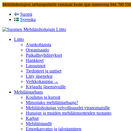
Mehiläishoitajien tarhauspulmiin vastataan kesän ajan numerossa 044 700 55
Suomi
Svenska
Liitto
Ajankohtaista
Organisaatio
Paikallisyhdistykset
Hankkeet
Lausunnot
Tiedotteet ja uutiset
Liity jäseneksi
Verkkokauppa →
Kirjaudu jäsensivuille
Mehiläistarhaus
Koulutus ja kurssit
Minustako mehiläistarhaaja?
Mehiläishoitajan velvollisuudet viranomaisille
Hunajan ja muiden mehiläistuotteiden tuotanto
Karhut
Mehiläistaudit
Emonkasvatus ja jalostaminen