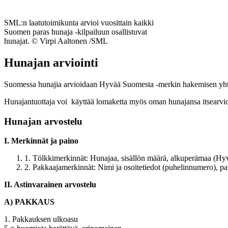
SML:n laatutoimikunta arvioi vuosittain kaikki
Suomen paras hunaja -kilpailuun osallistuvat
hunajat. © Virpi Aaltonen /SML
Hunajan arviointi
Suomessa hunajia arvioidaan Hyvää Suomesta -merkin hakemisen yhtey
Hunajantuottaja voi käyttää lomaketta myös oman hunajansa itsearvio
Hunajan arvostelu
I. Merkinnät ja paino
1. Tölkkimerkinnät: Hunajaa, sisällön määrä, alkuperämaa (Hyv
2. Pakkaajamerkinnät: Nimi ja osoitetiedot (puhelinnumero), pa
II. Astinvarainen arvostelu
A) PAKKAUS
1. Pakkauksen ulkoasu