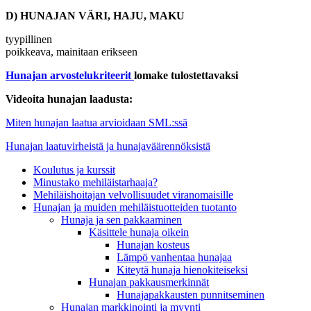
D) HUNAJAN VÄRI, HAJU, MAKU
tyypillinen
poikkeava, mainitaan erikseen
Hunajan arvostelukriteerit
lomake tulostettavaksi
Videoita hunajan laadusta:
Miten hunajan laatua arvioidaan SML:ssä
Hunajan laatuvirheistä ja hunajaväärennöksistä
Koulutus ja kurssit
Minustako mehiläistarhaaja?
Mehiläishoitajan velvollisuudet viranomaisille
Hunajan ja muiden mehiläistuotteiden tuotanto
Hunaja ja sen pakkaaminen
Käsittele hunaja oikein
Hunajan kosteus
Lämpö vanhentaa hunajaa
Kiteytä hunaja hienokiteiseksi
Hunajan pakkausmerkinnät
Hunajapakkausten punnitseminen
Hunajan markkinointi ja myynti