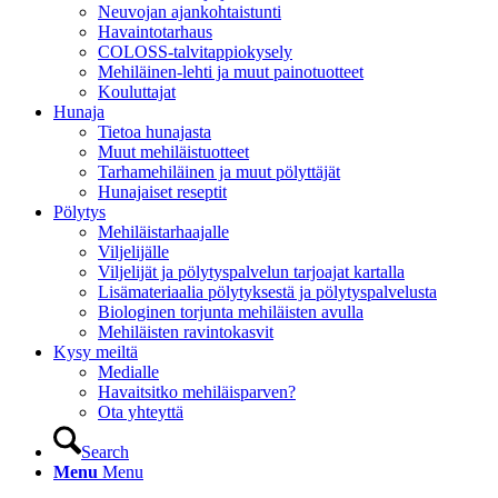
Neuvojan ajankohtaistunti
Havaintotarhaus
COLOSS-talvitappiokysely
Mehiläinen-lehti ja muut painotuotteet
Kouluttajat
Hunaja
Tietoa hunajasta
Muut mehiläistuotteet
Tarhamehiläinen ja muut pölyttäjät
Hunajaiset reseptit
Pölytys
Mehiläistarhaajalle
Viljelijälle
Viljelijät ja pölytyspalvelun tarjoajat kartalla
Lisämateriaalia pölytyksestä ja pölytyspalvelusta
Biologinen torjunta mehiläisten avulla
Mehiläisten ravintokasvit
Kysy meiltä
Medialle
Havaitsitko mehiläisparven?
Ota yhteyttä
Search
Menu
Menu