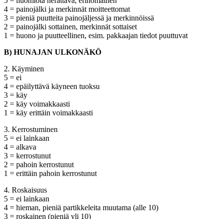
5 = huomiota herättävä, erinomainen
4 = painojälki ja merkinnät moitteettomat
3 = pieniä puutteita painojäljessä ja merkinnöissä
2 = painojälki sottainen, merkinnät sottaiset
1 = huono ja puutteellinen, esim. pakkaajan tiedot puuttuvat
B) HUNAJAN ULKONÄKÖ
2. Käyminen
5 = ei
4 = epäilyttävä käyneen tuoksu
3 = käy
2 = käy voimakkaasti
1 = käy erittäin voimakkaasti
3. Kerrostuminen
5 = ei lainkaan
4 = alkava
3 = kerrostunut
2 = pahoin kerrostunut
1 = erittäin pahoin kerrostunut
4. Roskaisuus
5 = ei lainkaan
4 = hieman, pieniä partikkeleita muutama (alle 10)
3 = roskainen (pieniä yli 10)