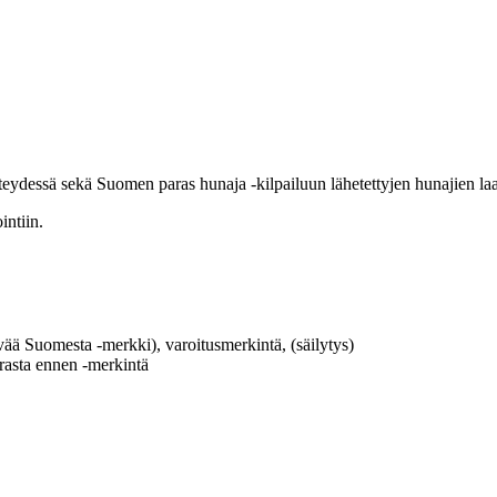
dessä sekä Suomen paras hunaja -kilpailuun lähetettyjen hunajien laa
intiin.
ää Suomesta -merkki), varoitusmerkintä, (säilytys)
rasta ennen -merkintä