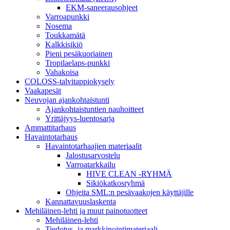
EKM-saneerausohjeet
Varroapunkki
Nosema
Toukkamätä
Kalkkisikiö
Pieni pesäkuoriainen
Tropilaelaps-punkki
Vahakoisa
COLOSS-talvitappiokysely
Vaakapesät
Neuvojan ajankohtaistunti
Ajankohtaistuntien nauhoitteet
Yrittäjyys-luentosarja
Ammattitarhaus
Havaintotarhaus
Havaintotarhaajien materiaalit
Jalostusarvostelu
Varroatarkkailu
HIVE CLEAN -RYHMÄ
Sikiökatkosryhmä
Ohjeita SML:n pesävaakojen käyttäjille
Kannattavuuslaskenta
Mehiläinen-lehti ja muut painotuotteet
Mehiläinen-lehti
Tiedotus- ja markkinointimateriaali