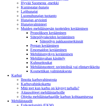
Hyvää Suomesta -merkki
Kuningatar-hunaja
Lajihunajat
Luomuhunajan tuotanto
Hunajan arviointi
Hunajavalmisteet
Muiden mehiläispesän tuotteiden kerääminen
Propoliksen kerääminen
Siitepölyrakeiden kerääminen
Siitepölyn pakkausmerkinnät
Pergan kerääminen
Emomaidon kerääminen
Mehiläismyrkyn kerääminen
Mehiläisvahan käsittely
Kuhnuritoukat
Mehiläistuotteet: ravintolisiä vai elintarvikkeita
Kosmetiikan valmistuksesta
Karhut
Ilmoita karhuvahingosta
Karhuvahinkokartta
Mitä teet kun karhu on käynyt tarhalla?
Aitausohjeet mehiläistarhoille
Ohjeita mehiläistarhaajille karhun kohtaamisessa
Mehiläistaudit
Esikotelomätä (EKM)