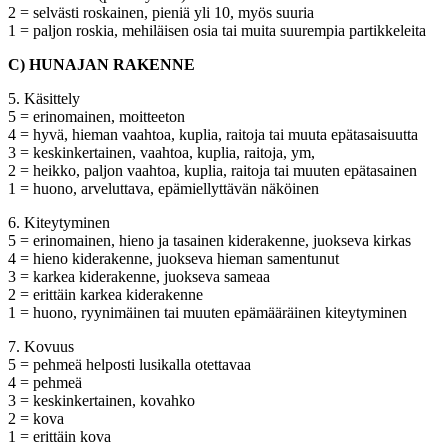
2 = selvästi roskainen, pieniä yli 10, myös suuria
1 = paljon roskia, mehiläisen osia tai muita suurempia partikkeleita
C) HUNAJAN RAKENNE
5. Käsittely
5 = erinomainen, moitteeton
4 = hyvä, hieman vaahtoa, kuplia, raitoja tai muuta epätasaisuutta
3 = keskinkertainen, vaahtoa, kuplia, raitoja, ym,
2 = heikko, paljon vaahtoa, kuplia, raitoja tai muuten epätasainen
1 = huono, arveluttava, epämiellyttävän näköinen
6. Kiteytyminen
5 = erinomainen, hieno ja tasainen kiderakenne, juokseva kirkas
4 = hieno kiderakenne, juokseva hieman samentunut
3 = karkea kiderakenne, juokseva sameaa
2 = erittäin karkea kiderakenne
1 = huono, ryynimäinen tai muuten epämääräinen kiteytyminen
7. Kovuus
5 = pehmeä helposti lusikalla otettavaa
4 = pehmeä
3 = keskinkertainen, kovahko
2 = kova
1 = erittäin kova