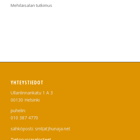
Mehiläisalan tutkimus
YHTEYSTIEDOT
Ullanlinnankatu 1 A 3
00130 Helsinki
puhelin:
010 387 4770
sähköposti: sml(at)hunaja.net
Tietosuojaselosteet