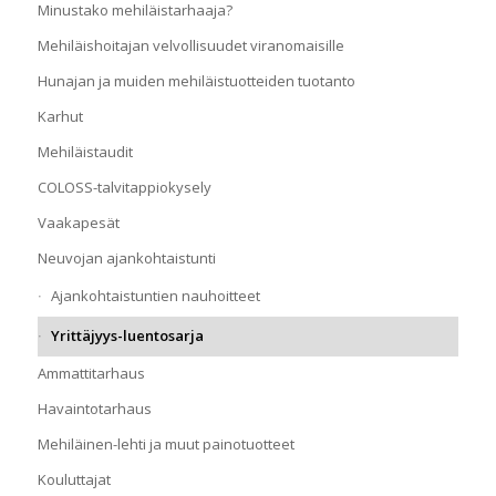
Minustako mehiläistarhaaja?
Mehiläishoitajan velvollisuudet viranomaisille
Hunajan ja muiden mehiläistuotteiden tuotanto
Karhut
Mehiläistaudit
COLOSS-talvitappiokysely
Vaakapesät
Neuvojan ajankohtaistunti
Ajankohtaistuntien nauhoitteet
Yrittäjyys-luentosarja
Ammattitarhaus
Havaintotarhaus
Mehiläinen-lehti ja muut painotuotteet
Kouluttajat