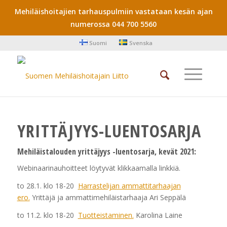
Mehiläishoitajien tarhauspulmiin vastataan kesän ajan
numerossa 044 700 5560
Suomi
Svenska
YRITTÄJYYS-LUENTOSARJA
Mehiläistalouden yrittäjyys -luentosarja, kevät 2021:
Webinaarinauhoitteet löytyvät klikkaamalla linkkiä.
to 28.1. klo 18-20
Harrastelijan ammattitarhaajan
ero.
Yrittäjä ja ammattimehiläistarhaaja Ari Seppälä
to 11.2. klo 18-20
Tuotteistaminen.
Karolina Laine