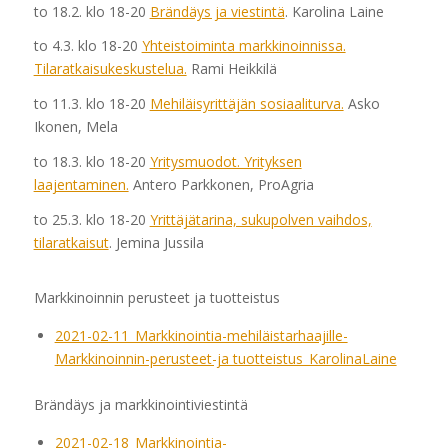
to 18.2. klo 18-20
Brändäys ja viestintä
. Karolina Laine
to 4.3. klo 18-20
Yhteistoiminta markkinoinnissa.
Tilaratkaisukeskustelua.
Rami Heikkilä
to 11.3. klo 18-20
Mehiläisyrittäjän sosiaaliturva.
Asko
Ikonen, Mela
to 18.3. klo 18-20
Yritysmuodot. Yrityksen
laajentaminen.
Antero Parkkonen, ProAgria
to 25.3. klo 18-20
Yrittäjätarina, sukupolven vaihdos,
tilaratkaisut
. Jemina Jussila
Markkinoinnin perusteet ja tuotteistus
2021-02-11_Markkinointia-mehiläistarhaajille-
Markkinoinnin-perusteet-ja tuotteistus_KarolinaLaine
Brändäys ja markkinointiviestintä
2021-02-18_Markkinointia-