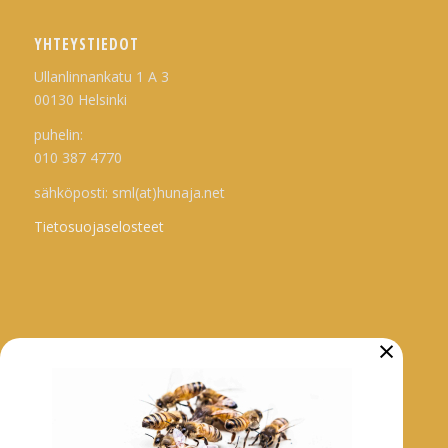
YHTEYSTIEDOT
Ullanlinnankatu 1 A 3
00130 Helsinki
puhelin:
010 387 4770
sähköposti: sml(at)hunaja.net
Tietosuojaselosteet
×
ARKISTO
Tarhaajatiedotteet
Uutiset
Hankkeet