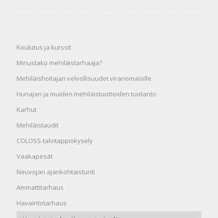
Koulutus ja kurssit
Minustako mehiläistarhaaja?
Mehiläishoitajan velvollisuudet viranomaisille
Hunajan ja muiden mehiläistuotteiden tuotanto
Karhut
Mehiläistaudit
COLOSS-talvitappiokysely
Vaakapesät
Neuvojan ajankohtaistunti
Ammattitarhaus
Havaintotarhaus