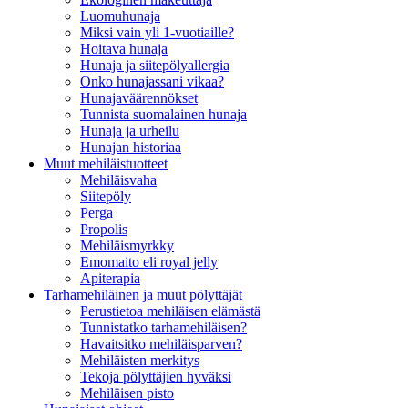
Luomuhunaja
Miksi vain yli 1-vuotiaille?
Hoitava hunaja
Hunaja ja siitepölyallergia
Onko hunajassani vikaa?
Hunajaväärennökset
Tunnista suomalainen hunaja
Hunaja ja urheilu
Hunajan historiaa
Muut mehiläistuotteet
Mehiläisvaha
Siitepöly
Perga
Propolis
Mehiläismyrkky
Emomaito eli royal jelly
Apiterapia
Tarhamehiläinen ja muut pölyttäjät
Perustietoa mehiläisen elämästä
Tunnistatko tarhamehiläisen?
Havaitsitko mehiläisparven?
Mehiläisten merkitys
Tekoja pölyttäjien hyväksi
Mehiläisen pisto