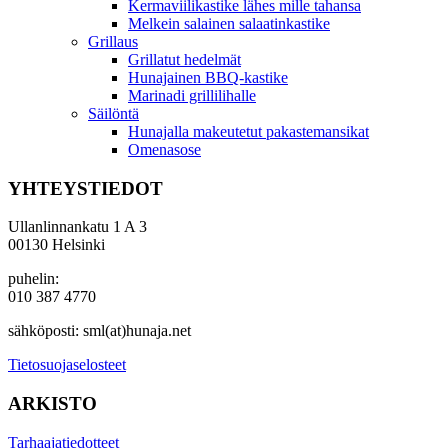
Kermaviilikastike lähes mille tahansa
Melkein salainen salaatinkastike
Grillaus
Grillatut hedelmät
Hunajainen BBQ-kastike
Marinadi grillilihalle
Säilöntä
Hunajalla makeutetut pakastemansikat
Omenasose
YHTEYSTIEDOT
Ullanlinnankatu 1 A 3
00130 Helsinki
puhelin:
010 387 4770
sähköposti: sml(at)hunaja.net
Tietosuojaselosteet
ARKISTO
Tarhaajatiedotteet