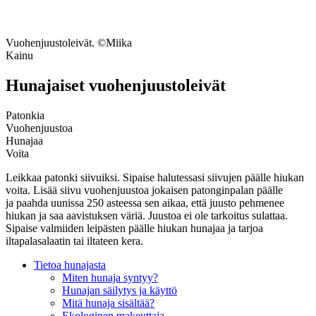
Vuohenjuustoleivät. ©Miika
Kainu
Hunajaiset vuohenjuustoleivät
Patonkia
Vuohenjuustoa
Hunajaa
Voita
Leikkaa patonki siivuiksi. Sipaise halutessasi siivujen päälle hiukan
voita. Lisää siivu vuohenjuustoa jokaisen patonginpalan päälle
ja paahda uunissa 250 asteessa sen aikaa, että juusto pehmenee
hiukan ja saa aavistuksen väriä. Juustoa ei ole tarkoitus sulattaa.
Sipaise valmiiden leipästen päälle hiukan hunajaa ja tarjoa
iltapalasalaatin tai iltateen kera.
Tietoa hunajasta
Miten hunaja syntyy?
Hunajan säilytys ja käyttö
Mitä hunaja sisältää?
Ekologinen makeuttaja