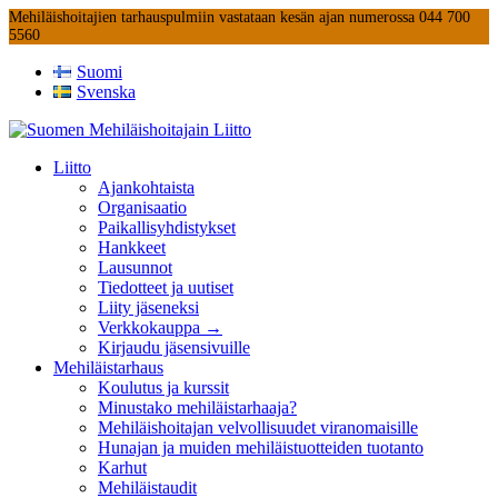
Mehiläishoitajien tarhauspulmiin vastataan kesän ajan numerossa 044 700
5560
Suomi
Svenska
Liitto
Ajankohtaista
Organisaatio
Paikallisyhdistykset
Hankkeet
Lausunnot
Tiedotteet ja uutiset
Liity jäseneksi
Verkkokauppa →
Kirjaudu jäsensivuille
Mehiläistarhaus
Koulutus ja kurssit
Minustako mehiläistarhaaja?
Mehiläishoitajan velvollisuudet viranomaisille
Hunajan ja muiden mehiläistuotteiden tuotanto
Karhut
Mehiläistaudit