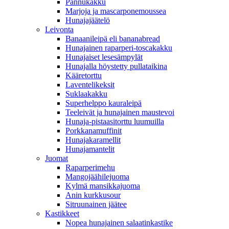
Pannukakku
Marjoja ja mascarponemoussea
Hunajajäätelö
Leivonta
Banaanileipä eli bananabread
Hunajainen raparperi-toscakakku
Hunajaiset lesesämpylät
Hunajalla höystetty pullataikina
Kääretorttu
Laventelikeksit
Suklaakakku
Superhelppo kauraleipä
Teeleivät ja hunajainen maustevoi
Hunaja-pistaasitorttu luumuilla
Porkkanamuffinit
Hunajakaramellit
Hunajamantelit
Juomat
Raparperimehu
Mangojäähilejuoma
Kylmä mansikkajuoma
Anin kurkkusour
Sitruunainen jäätee
Kastikkeet
Nopea hunajainen salaatinkastike