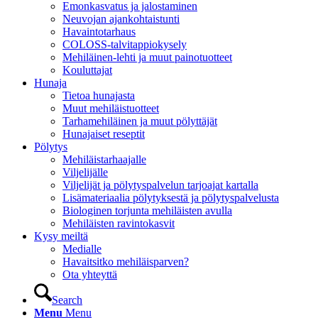
Emonkasvatus ja jalostaminen
Neuvojan ajankohtaistunti
Havaintotarhaus
COLOSS-talvitappiokysely
Mehiläinen-lehti ja muut painotuotteet
Kouluttajat
Hunaja
Tietoa hunajasta
Muut mehiläistuotteet
Tarhamehiläinen ja muut pölyttäjät
Hunajaiset reseptit
Pölytys
Mehiläistarhaajalle
Viljelijälle
Viljelijät ja pölytyspalvelun tarjoajat kartalla
Lisämateriaalia pölytyksestä ja pölytyspalvelusta
Biologinen torjunta mehiläisten avulla
Mehiläisten ravintokasvit
Kysy meiltä
Medialle
Havaitsitko mehiläisparven?
Ota yhteyttä
Search
Menu
Menu