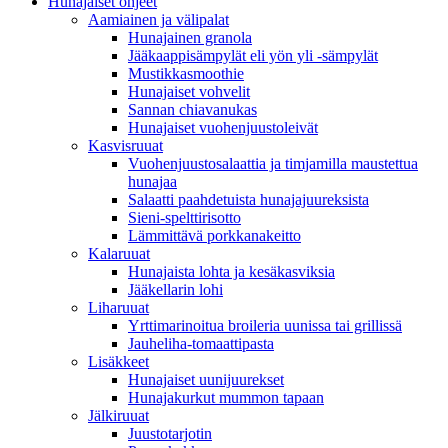
Hunajaiset ohjeet
Aamiainen ja välipalat
Hunajainen granola
Jääkaappisämpylät eli yön yli -sämpylät
Mustikkasmoothie
Hunajaiset vohvelit
Sannan chiavanukas
Hunajaiset vuohenjuustoleivät
Kasvisruuat
Vuohenjuustosalaattia ja timjamilla maustettua
hunajaa
Salaatti paahdetuista hunajajuureksista
Sieni-spelttirisotto
Lämmittävä porkkanakeitto
Kalaruuat
Hunajaista lohta ja kesäkasviksia
Jääkellarin lohi
Liharuuat
Yrttimarinoitua broileria uunissa tai grillissä
Jauheliha-tomaattipasta
Lisäkkeet
Hunajaiset uunijuurekset
Hunajakurkut mummon tapaan
Jälkiruuat
Juustotarjotin