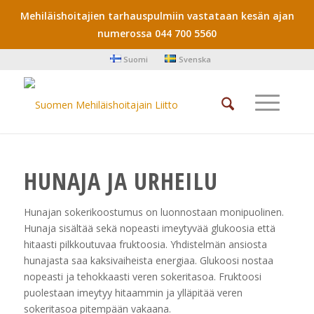
Mehiläishoitajien tarhauspulmiin vastataan kesän ajan
numerossa 044 700 5560
Suomi
Svenska
HUNAJA JA URHEILU
Hunajan sokerikoostumus on luonnostaan monipuolinen.
Hunaja sisältää sekä nopeasti imeytyvää glukoosia että
hitaasti pilkkoutuvaa fruktoosia. Yhdistelmän ansiosta
hunajasta saa kaksivaiheista energiaa. Glukoosi nostaa
nopeasti ja tehokkaasti veren sokeritasoa. Fruktoosi
puolestaan imeytyy hitaammin ja ylläpitää veren
sokeritasoa pitempään vakaana.