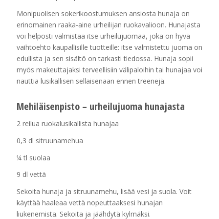
Monipuolisen sokerikoostumuksen ansiosta hunaja on
erinomainen raaka-aine urheilijan ruokavalioon. Hunajasta
voi helposti valmistaa itse urheilujuomaa, joka on hyvä
vaihtoehto kaupallisille tuotteille: itse valmistettu juoma on
edullista ja sen sisältö on tarkasti tiedossa. Hunaja sopii
myös makeuttajaksi terveellisiin välipaloihin tai hunajaa voi
nauttia lusikallisen sellaisenaan ennen treenejä.
Mehiläisenpisto – urheilujuoma hunajasta
2 reilua ruokalusikallista hunajaa
0,3 dl sitruunamehua
¼ tl suolaa
9 dl vettä
Sekoita hunaja ja sitruunamehu, lisää vesi ja suola. Voit
käyttää haaleaa vettä nopeuttaaksesi hunajan
liukenemista. Sekoita ja jäähdytä kylmäksi.