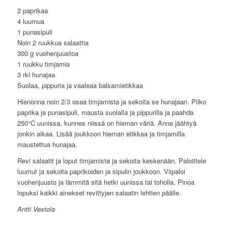
2 paprikaa
4 luumua
1 punasipuli
Noin 2 ruukkua salaattia
300 g vuohenjuustoa
1 ruukku timjamia
3 rkl hunajaa
Suolaa, pippuria ja vaaleaa balsamietikkaa
Hienonna noin 2/3 osaa timjamista ja sekoita se hunajaan. Pilko
paprika ja punasipuli, mausta suolalla ja pippurilla ja paahda
250°C uunissa, kunnes niissä on hieman väriä. Anna jäähtyä
jonkin aikaa. Lisää joukkoon hieman etikkaa ja timjamilla
maustettua hunajaa.
Revi salaatit ja loput timjamista ja sekoita keskenään. Paloittele
luumut ja sekoita paprikoiden ja sipulin joukkoon. Viipaloi
vuohenjuusto ja lämmitä sitä hetki uunissa tai toholla. Pinoa
lopuksi kaikki ainekset revittyjen salaatin lehtien päälle.
Antti Vestola