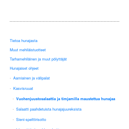
Tietoa hunajasta
Muut mehiläistuotteet
Tarhamehiläinen ja muut pölyttäjät
Hunajaiset ohjeet
Aamiainen ja välipalat
Kasvisruuat
Vuohenjuustosalaattia ja timjamilla maustettua hunajaa
Salaatti paahdetuista hunajajuureksista
Sieni-spelttirisotto