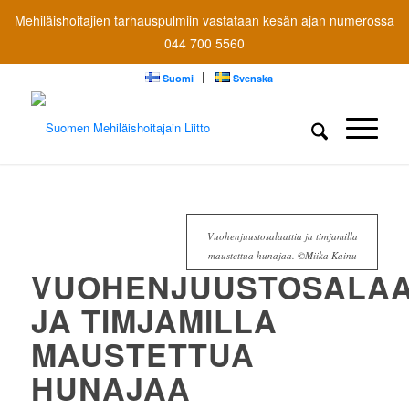
Mehiläishoitajien tarhauspulmiin vastataan kesän ajan numerossa
044 700 5560
Suomi
Svenska
Vuohenjuustosalaattia ja timjamilla
maustettua hunajaa. ©Miika Kainu
VUOHENJUUSTOSALAA
JA TIMJAMILLA
MAUSTETTUA
HUNAJAA