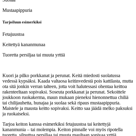
Mustaapippuria
Tarjoiluun esimerkiksi
Fetajuustoa
Keitettyä kananmunaa
Tuoretta persiljaa tai muuta yrttiä
Kuori ja pilko porkkanat ja perunat. Keitä miedosti suolatussa
vedessä kypsäksi. Kaada valtaosa keitinvedestä pois kattilasta, mutta
ota sitä jonkin verran talteen, jotta voit halutessasi ohentaa keittoa
rakenteeltaan sopivaksi. Soseuta porkkanat ja perunat. Sekoittele
joukkoon ruokakerma, maun mukaan pieneksi hienonnettua chiliä
tai chilijauhetta, hunajaa ja suolaa sekä ripaus mustaapippuria.
Maistele ja mausta keitto sopivaksi. Keitto saa jäädä melko paksuksi
ja ruokaiseksi.
Tarjoa keiton kanssa esimerkiksi fetajuustoa tai keitettyjä
kananmunia – tai molempia. Keiton pinnalle voi myös ripotella
tuoretta, silputtua persiljaa tai muuta maultaan sopivaa yrttiä.