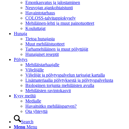
Emonkasvatus ja jalostaminen
Neuvojan ajankohtaistunti
Havaintotarhaus
COLOSS-talvitappiokysely
Mehiläinen-lehti ja muut painotuotteet
Kouluttajat
Hunaja
Tietoa hunajasta
Muut mehiläistuotteet
Tarhamehiläinen ja muut pölyttäjät
Hunajaiset reseptit
Pölytys
Mehiläistarhaajalle
Viljelijälle
Viljelijät ja pölytyspalvelun tarjoajat kartalla
Lisämateriaalia pölytyksestä ja pölytyspalvelusta
Biologinen torjunta mehiläisten avulla
Mehiläisten ravintokasvit
Kysy meiltä
Medialle
Havaitsitko mehiläisparven?
Ota yhteyttä
Search
Menu
Menu