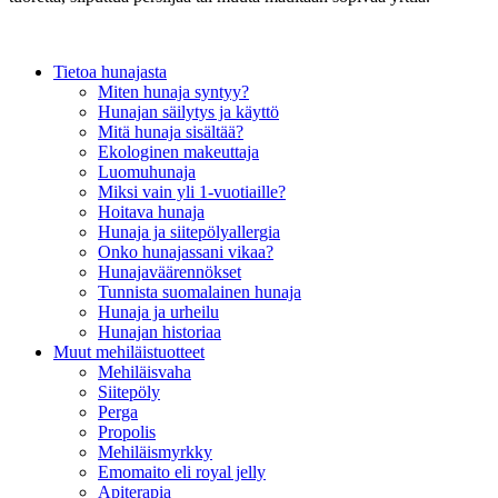
Tietoa hunajasta
Miten hunaja syntyy?
Hunajan säilytys ja käyttö
Mitä hunaja sisältää?
Ekologinen makeuttaja
Luomuhunaja
Miksi vain yli 1-vuotiaille?
Hoitava hunaja
Hunaja ja siitepölyallergia
Onko hunajassani vikaa?
Hunajaväärennökset
Tunnista suomalainen hunaja
Hunaja ja urheilu
Hunajan historiaa
Muut mehiläistuotteet
Mehiläisvaha
Siitepöly
Perga
Propolis
Mehiläismyrkky
Emomaito eli royal jelly
Apiterapia