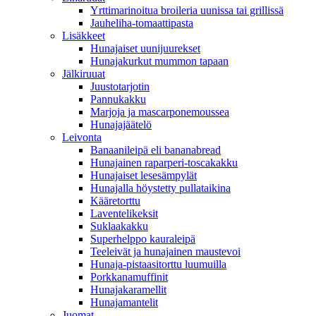
Yrttimarinoitua broileria uunissa tai grillissä
Jauheliha-tomaattipasta
Lisäkkeet
Hunajaiset uunijuurekset
Hunajakurkut mummon tapaan
Jälkiruuat
Juustotarjotin
Pannukakku
Marjoja ja mascarponemoussea
Hunajajäätelö
Leivonta
Banaanileipä eli bananabread
Hunajainen raparperi-toscakakku
Hunajaiset lesesämpylät
Hunajalla höystetty pullataikina
Kääretorttu
Laventelikeksit
Suklaakakku
Superhelppo kauraleipä
Teeleivät ja hunajainen maustevoi
Hunaja-pistaasitorttu luumuilla
Porkkanamuffinit
Hunajakaramellit
Hunajamantelit
Juomat