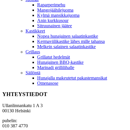
Raparperimehu
Mangojäähilejuoma
Kylmä mansikkajuoma
Anin kurkkusour
Sitruunainen jäätee
Kastikkeet
Nopea hunajainen salaatinkastike
Kermaviilikastike lähes mille tahansa
Melkein salainen salaatinkastike
Grillaus
Grillatut hedelmät
Hunajainen BBQ-kastike
Marinadi grillilihalle
Säilöntä
Hunajalla makeutetut pakastemansikat
Omenasose
YHTEYSTIEDOT
Ullanlinnankatu 1 A 3
00130 Helsinki
puhelin:
010 387 4770