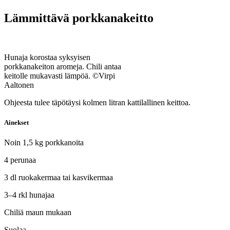
Lämmittävä porkkanakeitto
Hunaja korostaa syksyisen
porkkanakeiton aromeja. Chili antaa
keitolle mukavasti lämpöä. ©Virpi
Aaltonen
Ohjeesta tulee täpötäysi kolmen litran kattilallinen keittoa.
Ainekset
Noin 1,5 kg porkkanoita
4 perunaa
3 dl ruokakermaa tai kasvikermaa
3–4 rkl hunajaa
Chiliä maun mukaan
Suolaa