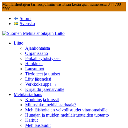
Mehiläishoitajien tarhauspulmiin vastataan kesän ajan numerossa 044 700
5560
Suomi
Svenska
Liitto
Ajankohtaista
Organisaatio
Paikallisyhdistykset
Hankkeet
Lausunnot
Tiedotteet ja uutiset
Liity jäseneksi
Verkkokauppa →
Kirjaudu jäsensivuille
Mehiläistarhaus
Koulutus ja kurssit
Minustako mehiläistarhaaja?
Mehiläishoitajan velvollisuudet viranomaisille
Hunajan ja muiden mehiläistuotteiden tuotanto
Karhut
Mehiläistaudit