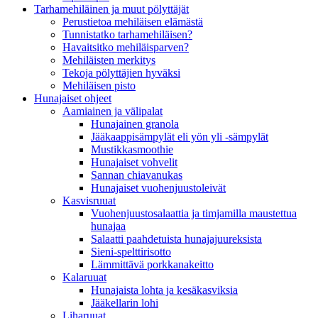
Tarhamehiläinen ja muut pölyttäjät
Perustietoa mehiläisen elämästä
Tunnistatko tarhamehiläisen?
Havaitsitko mehiläisparven?
Mehiläisten merkitys
Tekoja pölyttäjien hyväksi
Mehiläisen pisto
Hunajaiset ohjeet
Aamiainen ja välipalat
Hunajainen granola
Jääkaappisämpylät eli yön yli -sämpylät
Mustikkasmoothie
Hunajaiset vohvelit
Sannan chiavanukas
Hunajaiset vuohenjuustoleivät
Kasvisruuat
Vuohenjuustosalaattia ja timjamilla maustettua
hunajaa
Salaatti paahdetuista hunajajuureksista
Sieni-spelttirisotto
Lämmittävä porkkanakeitto
Kalaruuat
Hunajaista lohta ja kesäkasviksia
Jääkellarin lohi
Liharuuat