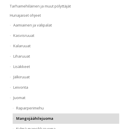
Tarhamehiläinen ja muut pölyttäjät
Hunajaiset ohjeet
Aamiainen ja välipalat
Kasvisruuat
Kalaruuat
Liharuuat
Lisäkkeet
Jälkiruuat
Leivonta
Juomat
Raparperimehu
Mangojäähilejuoma
Kylmä mansikkajuoma