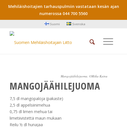
Mehiläishoitajien tarhauspulmiin vastataan kesän ajan
numerossa 044 700 5560
Suomi
Svenska
Mangojäähilejuoma. ©Miika Kainu
MANGOJÄÄHILEJUOMA
7,5 dl mangopaloja (pakaste)
2,5 dl appelsiinimehua
0,75 dl limen mehua tai
limetiivistettä maun mukaan
Reilu ½ dl hunajaa